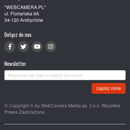
"WEBCAMERA.PL"
ul. Floriańska 9A
34-120 Andrychów
Dołącz do nas
Newsletter
zapisz mnie
© Copyright © by WebCamera Media sp. z o.o. Wszelkie
Prawa Zastrzeżone.