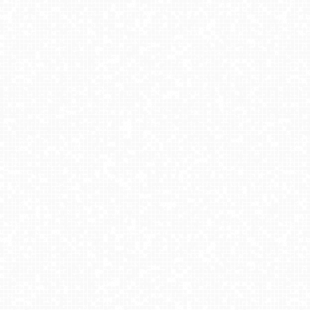
Stacja Narciarska Trzepowo
Kiczera SKI
Zieleniec Sport Arena - Diament - NOWOŚĆ
SZCZYRK MOUNTAIN RESORT - Hala Skrzyczeńska pośrednia
Nowa Osada-ski Wisła
Kompleks BESKID Spytkowice - widok z górnej stacji
KRUPÓWKI - deptak Live
Kaniówka - widok z górnej stacji NOWOŚĆ