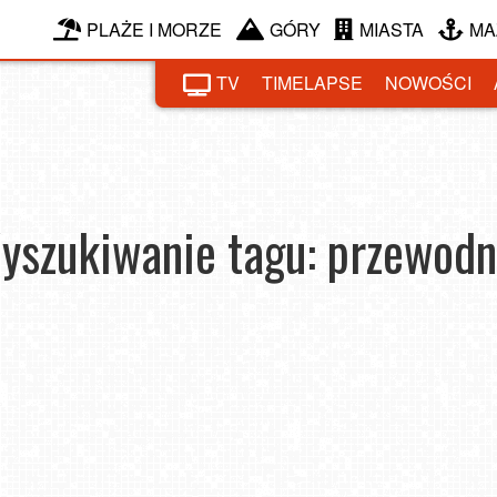
PLAŻE I MORZE
GÓRY
MIASTA
MA
TV
TIMELAPSE
NOWOŚCI
yszukiwanie tagu: przewodn
dróży
Giełda Coinbase – opinie, koszty i prosty
Pols
Atrakcje Mazowsza — 5 propozycji na jesienną
przewodnik
wycieczkę w okolicach Warszawy
2025-08-29
2025
2022-09-26