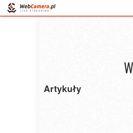
W
Artykuły
Przewodnik po ubezpieczeniu rezygnacji z po
Windsurfing od podstaw - przewodnik dla
– 2025
początkujących
2025-10-03
2025-05-21