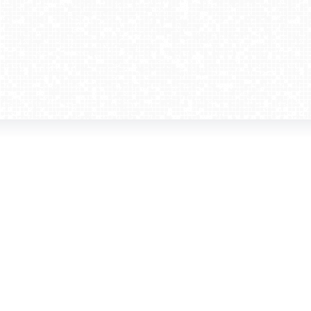
amera dla biznesu
Kontakt
WebCamera Media Sp. z o.o.
 reklamodawców
ul. św. Filipa 23/4
ta
31-150 Kraków
ie oglądać?
tel. +48 12 442 01 86
akt
rencje
webcamera@webcamera.pl
ały FAST
Redakcja