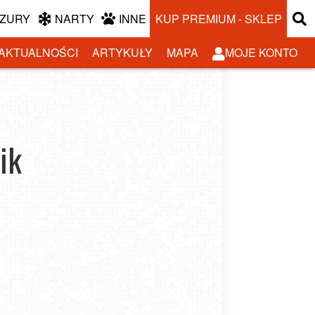
ZURY
NARTY
INNE
KUP PREMIUM - SKLEP
AKTUALNOŚCI
ARTYKUŁY
MAPA
MOJE KONTO
ik
ka przez cztery pory roku – gdzie wyjechać na
weekend lub tydzień?
-07-24