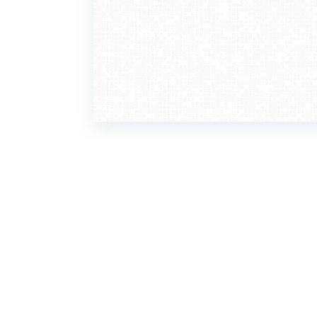
WebCamera
WebC
o serwisie
dla
zasady korzystania
ofer
polityka prywatności
gdz
regulamin zapisu do newslettera
kont
tv - kamery pogodowe
refe
premium
kan