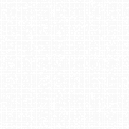
GDYNIA - SKWER KOŚCIUSZKI
Władysławowo - widok na plażę - NOWOŚĆ
Gdańsk - widok na PLAŻĘ STOGI NOWOŚĆ
JURATA - widok na Molo
Międzyzdroje - widok na plażę
Pustkowo - widok na Krzyż Nadziei
TRZĘSACZ - widok na plażę
Dźwirzyno - Jezioro Resko Przymorskie NOWOŚĆ