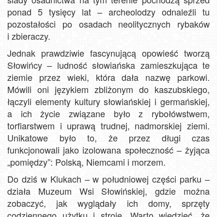
ponad 5 tysięcy lat – archeolodzy odnaleźli tu
pozostałości po osadach neolitycznych rybaków
i zbieraczy.
Jednak prawdziwie fascynującą opowieść tworzą
Słowińcy – ludność słowiańska zamieszkująca te
ziemie przez wieki, która dała nazwę parkowi.
Mówili oni językiem zbliżonym do kaszubskiego,
łączyli elementy kultury słowiańskiej i germańskiej,
a ich życie związane było z rybołówstwem,
torfiarstwem i uprawą trudnej, nadmorskiej ziemi.
Unikatowe było to, że przez długi czas
funkcjonowali jako izolowana społeczność – żyjąca
„pomiędzy”: Polską, Niemcami i morzem.
Do dziś w Klukach – w południowej części parku –
działa Muzeum Wsi Słowińskiej, gdzie można
zobaczyć, jak wyglądały ich domy, sprzęty
codziennego użytku i stroje. Warto wiedzieć, że