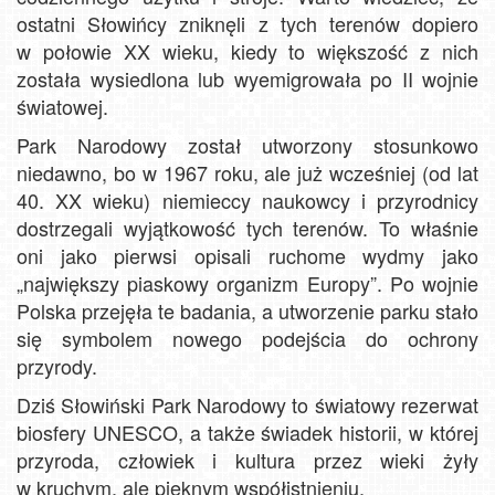
ostatni Słowińcy zniknęli z tych terenów dopiero
w połowie XX wieku, kiedy to większość z nich
została wysiedlona lub wyemigrowała po II wojnie
światowej.
Park Narodowy został utworzony stosunkowo
niedawno, bo w 1967 roku, ale już wcześniej (od lat
40. XX wieku) niemieccy naukowcy i przyrodnicy
dostrzegali wyjątkowość tych terenów. To właśnie
oni jako pierwsi opisali ruchome wydmy jako
„największy piaskowy organizm Europy”. Po wojnie
Polska przejęła te badania, a utworzenie parku stało
się symbolem nowego podejścia do ochrony
przyrody.
Dziś Słowiński Park Narodowy to światowy rezerwat
biosfery UNESCO, a także świadek historii, w której
przyroda, człowiek i kultura przez wieki żyły
w kruchym, ale pięknym współistnieniu.