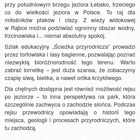
przy południowym brzegu jeziora Łebsko, trzeciego
co do wielkości jeziora w Polsce. To raj dla
miłośników ptaków i ciszy. Z wieży widokowej
w Rąbce można podziwiać ogromny obszar wodny,
trzcinowiska i... niemal absolutny spokój.
Szlak edukacyjny „Ścieżka przyrodnicza” prowadzi
przez torfowiska i lasy bagienne, pozwalając poznać
niezwykłą bioróżnorodność tego terenu. Warto
zabrać lornetkę – jest duża szansa, że zobaczymy
czaplę siwą, bielika, a nawet orlika krzykliwego.
Dla chętnych dostępna jest również możliwość rejsu
po jeziorze – to inna perspektywa na park, która
szczególnie zachwyca o zachodzie słońca. Podczas
rejsu przewodnicy opowiadają o historii tego
miejsca, geologii i procesach przyrodniczych, które
tu zachodzą.