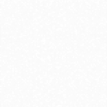
Dźwirzyno - widok na plażę NOWOŚĆ
Kołobrzeg - Marina LIVE
MIĘDZYZDORJE - widok na deptak
ŁEBA - widok na wydmy i plażę
Krynica Morska - widok na plażę
ŚWINOUJŚCIE - widok na plaże i morze
Niechorze - latarnia morska NOWOŚĆ
GDYNIA - widok na plażę i marinę