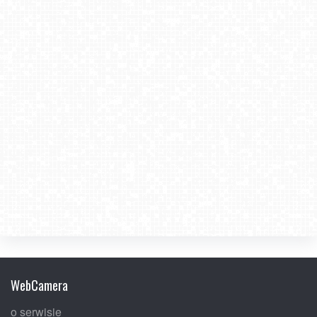
WebCamera
o serwisie