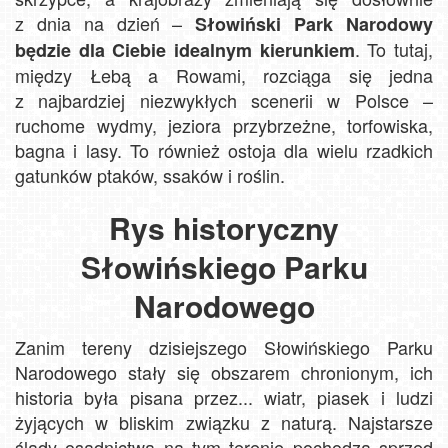
z dnia na dzień –
Słowiński Park Narodowy
. To tutaj,
będzie dla Ciebie idealnym kierunkiem
między Łebą a Rowami, rozciąga się jedna
z najbardziej niezwykłych scenerii w Polsce –
ruchome wydmy, jeziora przybrzeżne, torfowiska,
bagna i lasy. To również ostoja dla wielu rzadkich
gatunków ptaków, ssaków i roślin.
Rys historyczny
Słowińskiego Parku
Narodowego
Zanim tereny dzisiejszego Słowińskiego Parku
Narodowego stały się obszarem chronionym, ich
historia była pisana przez... wiatr, piasek i ludzi
żyjących w bliskim związku z naturą. Najstarsze
ślady osadnictwa na tym terenie pochodzą sprzed