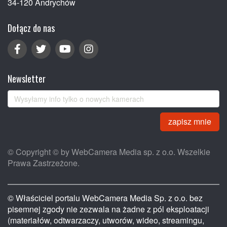
34-120 Andrychów
Dołącz do nas
Newsletter
zapisz mnie
© Copyright © by WebCamera Media sp. z o.o. Wszelkie
Prawa Zastrzeżone.
© Właściciel portalu WebCamera Media Sp. z o.o. bez
pisemnej zgody nie zezwala na żadne z pól eksploatacji
(materiałów, odtwarzaczy, utworów, wideo, streamingu,