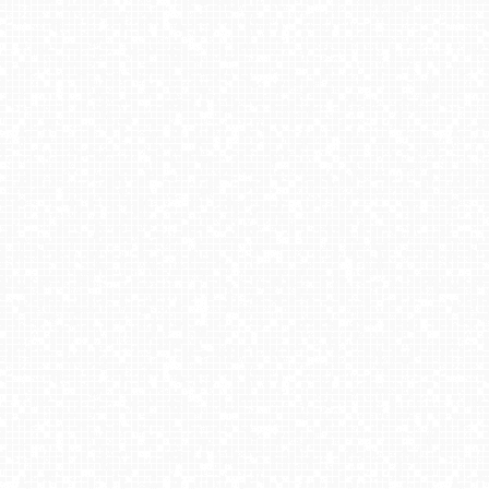
Krynica Morska - widok na plaże NOWOŚĆ
Władysławowo - widok na plażę - NOWOŚĆ
Dźwirzyno - Jezioro Resko Przymorskie NOWOŚĆ
Pustkowo - widok na Krzyż Nadziei
Kasprowy Wierch - Hala Gąsienicowa
Kamery pogodowe z turystycznych miejsc w Polsce [playlista]
Międzyzdroje - widok na wschodnią stronę plaży
PREMIUM
JASTRZĘBIA GÓRA - widok na plażę