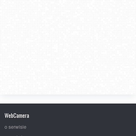
WebCamera
o serwisie