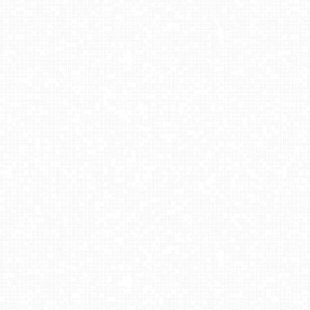
SOPOT - widok na Monciak
TRZĘSACZ - widok na plażę
USTKA - widok na plażę
Kołobrzeg - widok na molo
ŁEBA - widok na deptak
Spływ Przełomem Dunajca