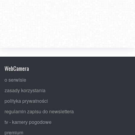
WebCamera
o serwisie
zasady korzystania
polityka prywatności
regulamin zapisu do newslettera
tv - kamery pogodowe
premium