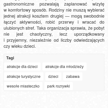
gastronomiczne pozwalają zaplanować wizytę
w komfortowy sposób. Rodziny nie muszą wybierać
jednej atrakcji kosztem drugiej — mogą swobodnie
łączyć aktywności, robić przerwy i wracać do
ulubionych stref. Taka organizacja sprawia, że pobyt
nie jest chaotyczny, lecz uporządkowany
i przyjemny, niezależnie od liczby odwiedzających
czy wieku dzieci.
Tagi
atrakcje dla dzieci
atrakcje dla młodzieży
atrakcje turystyczne
dzieci
zabawa
Szanowny
użytkowniku
wesołe miasteczko
park rozrywki
APLIKACJI
-
Jak
ważne
turyści
Kołobrzeg
zmiany
szukają
Oglądaj
-
w aplikacjach
słońca
30.
plaże,
widok
na
nad
Góralski
deptaki,