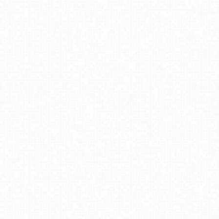
MASTER-ski Tylicz
USTROŃ - widok z Uzdrowiska Ustroń NOWOŚĆ
Koziniec SKI