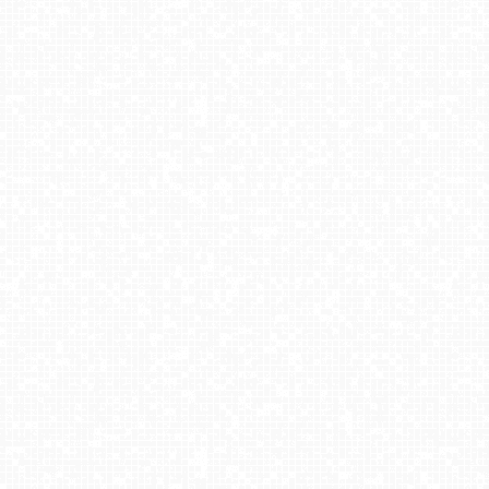
Tatry na żywo - Rzepiska
Trzepowo - widok na stok
Kotlinka Szymbark
Góra Żar - widok na Kozubnik
Winterpol Karpacz Biały Jar