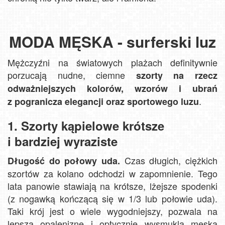
MODA MĘSKA - surferski luz
Mężczyźni na światowych plażach definitywnie
porzucają nudne, ciemne
szorty na rzecz
odważniejszych kolorów, wzorów i ubrań
.
z pogranicza elegancji oraz sportowego luzu
1. Szorty kąpielowe krótsze
i bardziej wyraziste
Czas długich, ciężkich
Długość do połowy uda.
szortów za kolano odchodzi w zapomnienie. Tego
lata panowie stawiają na krótsze, lżejsze spodenki
(z nogawką kończącą się w 1/3 lub połowie uda).
Taki krój jest o wiele wygodniejszy, pozwala na
lepszą opaleniznę i optycznie wysmukla męską