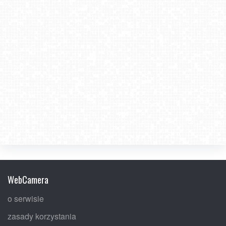
WebCamera
o serwisie
zasady korzystania