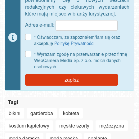
redakcyjnych czy ciekawych wydarzeniach
które mają miejsce w branży turystycznej.
Adres e-mail:
* Oświadczam, że zapoznałem/łam się oraz
akceptuję
Politykę Prywatności
* Wyrażam zgodę na przetwarzanie przez firmę
WebCamera Media Sp. z o.o. moich danych
osobowych.
zapisz
Tagi
bikini
garderoba
kobieta
kostium kąpielowy
męskie szorty
mężczyzna
moda damska
moda męska
opalanie