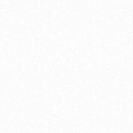
DARŁOWO - widok na plażę
Hel - widok na bulwar i plażę
JAROSŁAWIEC - widok na plażę
Łeba - widok na plażę