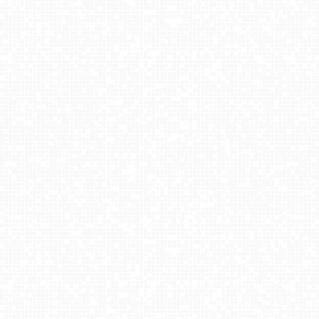
Mrzeżyno - port
USTKA - widok na plażę
PKL Kasprowy Wierch panorama
WŁADYSŁAWOWO - widok na plażę
KASPROWY Wierch Live
USTRONIE MORSKIE - widok na plażę
Dziwnówek - widok na deptak
MIELNO - widok na plażę