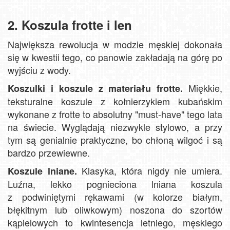
2. Koszula frotte i len
Największa rewolucja w modzie męskiej dokonała
się w kwestii tego, co panowie zakładają na górę po
wyjściu z wody.
Miękkie,
Koszulki i koszule z materiału frotte.
teksturalne koszule z kołnierzykiem kubańskim
wykonane z frotte to absolutny "must-have" tego lata
na świecie. Wyglądają niezwykle stylowo, a przy
tym są genialnie praktyczne, bo chłoną wilgoć i są
bardzo przewiewne.
Klasyka, która nigdy nie umiera.
Koszule lniane.
Luźna, lekko pognieciona lniana koszula
z podwiniętymi rękawami (w kolorze białym,
błękitnym lub oliwkowym) noszona do szortów
kąpielowych to kwintesencja letniego, męskiego