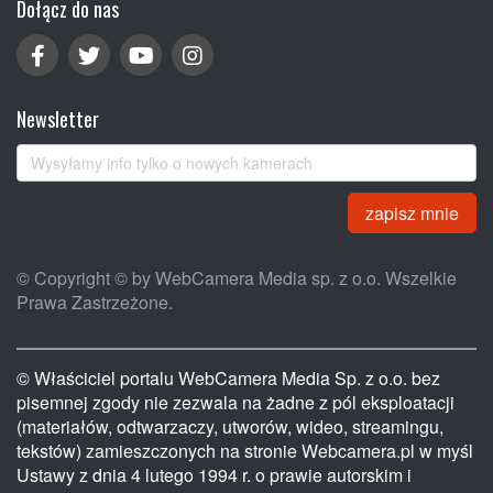
Dołącz do nas
Newsletter
zapisz mnie
© Copyright © by WebCamera Media sp. z o.o. Wszelkie
Prawa Zastrzeżone.
© Właściciel portalu WebCamera Media Sp. z o.o. bez
pisemnej zgody nie zezwala na żadne z pól eksploatacji
(materiałów, odtwarzaczy, utworów, wideo, streamingu,
tekstów) zamieszczonych na stronie Webcamera.pl w myśl
Ustawy z dnia 4 lutego 1994 r. o prawie autorskim i