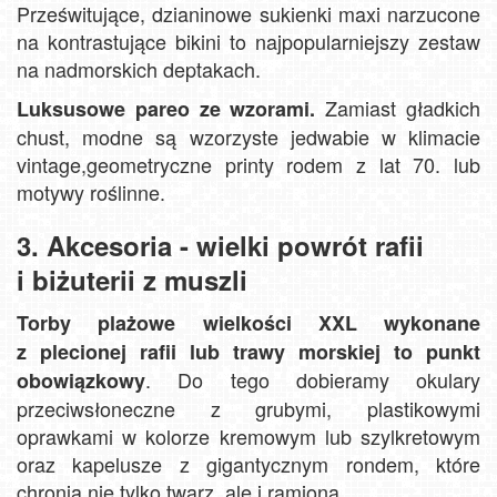
Prześwitujące, dzianinowe sukienki maxi narzucone
na kontrastujące bikini to najpopularniejszy zestaw
na nadmorskich deptakach.
Zamiast gładkich
Luksusowe pareo ze wzorami.
chust, modne są wzorzyste jedwabie w klimacie
vintage,geometryczne printy rodem z lat 70. lub
motywy roślinne.
3. Akcesoria - wielki powrót rafii
i biżuterii z muszli
Torby plażowe wielkości XXL wykonane
z plecionej rafii lub trawy morskiej to punkt
. Do tego dobieramy okulary
obowiązkowy
przeciwsłoneczne z grubymi, plastikowymi
oprawkami w kolorze kremowym lub szylkretowym
oraz kapelusze z gigantycznym rondem, które
chronią nie tylko twarz, ale i ramiona.