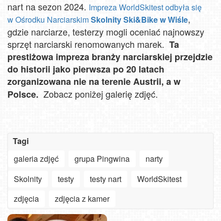
nart na sezon 2024.
Impreza WorldSkitest odbyła się
,
w Ośrodku Narciarskim
Skolnity Ski&Bike w Wiśle
gdzie narciarze, testerzy mogli oceniać najnowszy
sprzęt narciarski renomowanych marek.
Ta
prestiżowa impreza branży narciarskiej przejdzie
do historii jako pierwsza po 20 latach
zorganizowana nie na terenie Austrii, a w
Zobacz poniżej galerię zdjęć.
Polsce.
Tagi
galeria zdjęć
grupa Pingwina
narty
Skolnity
testy
testy nart
WorldSkitest
zdjęcia
zdjęcia z kamer