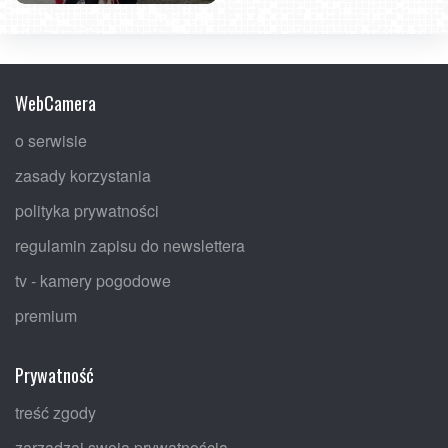
World Ski Test 2023
World Ski Test 2023
WebCamera
o serwisie
zasady korzystania
polityka prywatności
regulamin zapisu do newslettera
tv - kamery pogodowe
premium
Prywatność
treść zgody
zarządzaj swoją prywatnością