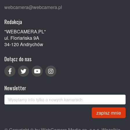
webcamera@webcamera.pl
Redakcja
"WEBCAMERA.PL"
ul. Floriańska 9A
34-120 Andrychów
Dołącz do nas
Newsletter
zapisz mnie
© Copyright © by WebCamera Media sp. z o.o. Wszelkie