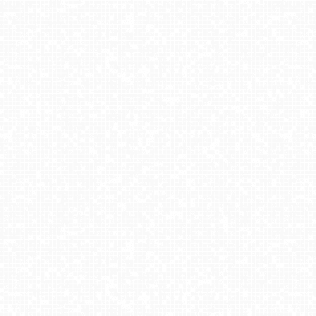
PKL Góra Parkowa - widok z wieży widokowej NOWOŚĆ
Winterpol Karpacz Biały Jar
Giżycko - widok na marinę i molo
Hałcnów - widok na słynne rondo