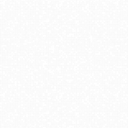
Giżycko - widok na most obrotowy
MIĘDZYZDROJE - widok panoramiczny
Bielsko-Biała Plac Wojska Polskiego NOWOŚĆ
Góra Żar - widok panoramiczny na Beskidy
Winterpol Karpacz Biały Jar
ŁAZY - widok na plażę