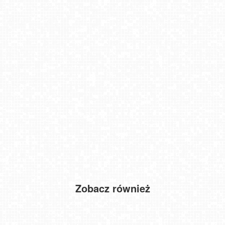
Zobacz również
Małe Ciche - trasy
TATRY Zachodnie
Kęty - widok na rynek
Schronisko PTTK Orlica