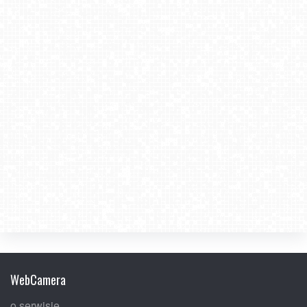
Spływ Przełomem Dunajca i inne atrakcje Pienin
2023-05-19
2023-04-04
WebCamera
o serwisie