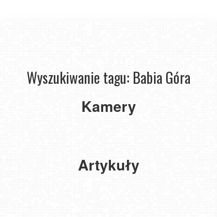
Wyszukiwanie tagu: Babia Góra
Kamery
Zawoja
Babia
Góra
Artykuły
3 szczyty w Beskidach na które warto wejść
Babiogórski Park Narodowy – niezwykła kraina górskich
tajemnic
2025-08-25
The Loop. Nowy szlak długodystansowy w Beskidach
2025-06-03