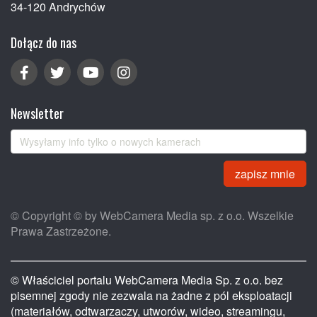
34-120 Andrychów
Dołącz do nas
Newsletter
zapisz mnie
© Copyright © by WebCamera Media sp. z o.o. Wszelkie
Prawa Zastrzeżone.
© Właściciel portalu WebCamera Media Sp. z o.o. bez
pisemnej zgody nie zezwala na żadne z pól eksploatacji
(materiałów, odtwarzaczy, utworów, wideo, streamingu,