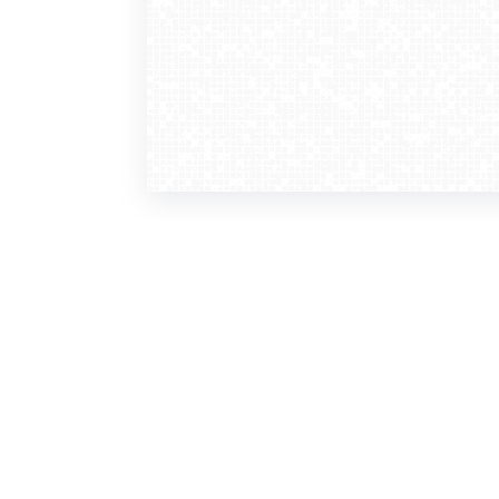
WebCamera
WebC
o serwisie
dla
zasady korzystania
ofer
polityka prywatności
gdz
regulamin zapisu do newslettera
kont
tv - kamery pogodowe
refe
premium
kan