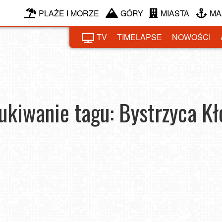
PLAŻE I MORZE
GÓRY
MIASTA
MA
TV
TIMELAPSE
NOWOŚCI
ukiwanie tagu: Bystrzyca Kł
Wędrujemy po Górach Bystrzyckich. Którym
ach
szlakiem na szczyt Jagodnej?
2023-11-23