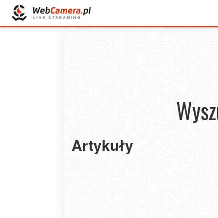
Wysz
Artykuły
Wybierzcie narty w Zieleńcu - nawet po feri
2025-03-28