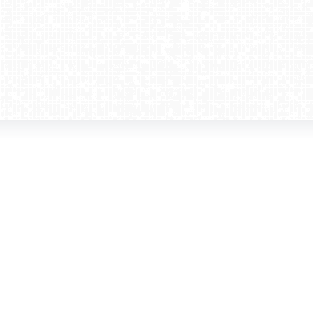
amera dla biznesu
Kontakt
WebCamera Media Sp. z o.o.
 reklamodawców
ul. św. Filipa 23/4
ta
31-150 Kraków
ie oglądać?
tel. +48 12 442 01 86
akt
rencje
webcamera@webcamera.pl
ały FAST
Redakcja