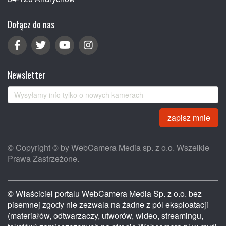
Dołącz do nas
Newsletter
zapisz mnie
© Copyright © by WebCamera Media sp. z o.o. Wszelkie
Prawa Zastrzeżone.
© Właściciel portalu WebCamera Media Sp. z o.o. bez
pisemnej zgody nie zezwala na żadne z pól eksploatacji
(materiałów, odtwarzaczy, utworów, wideo, streamingu,