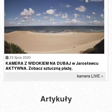
23 lipca 2020
KAMERA Z WIDOKIEM NA DUBAJ w Jarosławcu
AKTYWNA. Zobacz sztuczną plażę.
kamera LIVE »
NOWE
KAMERY
FULL
HD
Dubaj
Artykuły
-
w granicach
Kołobrzeg,
Rewal,
Polski
Sarbinowo