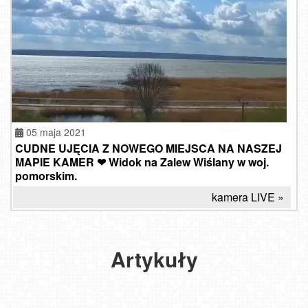
05 maja 2021
CUDNE UJĘCIA Z NOWEGO MIEJSCA NA NASZEJ
MAPIE KAMER ❤ Widok na Zalew Wiślany w woj.
7
pomorskim.
ciekawych
miejsc
kamera LIVE »
Wycieczki
Co
na
szkolne
jeszcze
Mierzei
nad
przyciąga
Wiślanej
morze
turystów
-
Artykuły
–
do
które
poznaj
Krynicy
warto
najlepsze
Morskiej
zobaczyć
propozycje!
?
z dziećmi