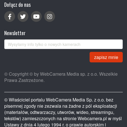
Dołącz do nas
Newsletter
zapisz mnie
© Copyright © by WebCamera Media sp. z o.o. Wszelkie
Prawa Zastrzeżone.
© Właściciel portalu WebCamera Media Sp. z o.o. bez
pisemnej zgody nie zezwala na żadne z pól eksploatacji
(materiałów, odtwarzaczy, utworów, wideo, streamingu,
tekstów) zamieszczonych na stronie Webcamera.pl w myśl
Ustawy z dnia 4 lutego 1994 r. o prawie autorskim i