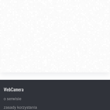
WebCamera
o serwisie
zasady korzystania