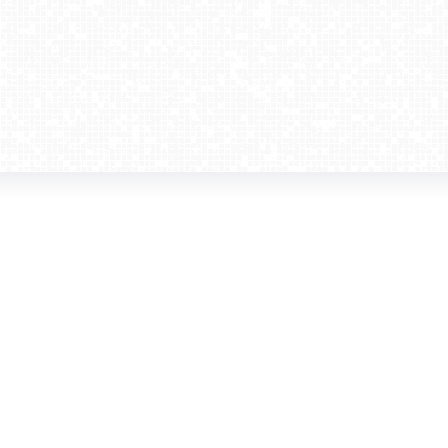
amera dla biznesu
Kontakt
WebCamera Media Sp. z o.o.
 reklamodawców
ul. św. Filipa 23/4
ta
31-150 Kraków
ie oglądać?
tel. +48 12 442 01 86
akt
rencje
webcamera@webcamera.pl
ały FAST
Redakcja