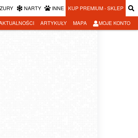
ZURY
NARTY
INNE
KUP PREMIUM - SKLEP
AKTUALNOŚCI
ARTYKUŁY
MAPA
MOJE KONTO
m po Czechach. Jakie miejsca warto odwiedzić
w Republice Czeskiej?
-03-09