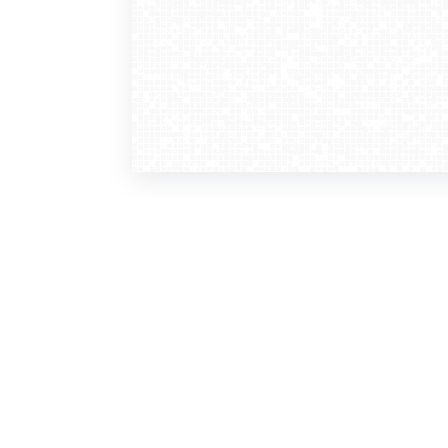
WebCamera
WebC
o serwisie
dla
zasady korzystania
ofer
polityka prywatności
gdz
regulamin zapisu do newslettera
kont
tv - kamery pogodowe
refe
premium
kan