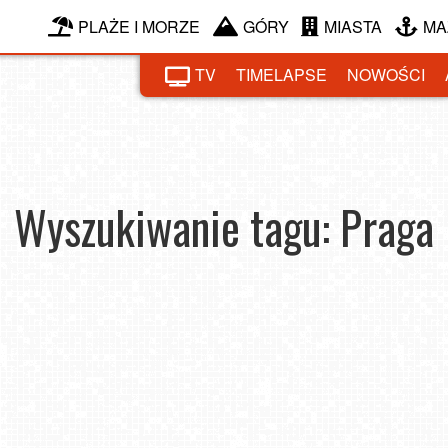
PLAŻE I MORZE
GÓRY
MIASTA
MA
TV
TIMELAPSE
NOWOŚCI
Wyszukiwanie tagu: Praga
czyć
Aute
Gdzie polecieć na jesienny weekend poza domem?
2023-10-16
2023