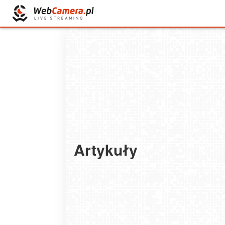
Artykuły
Praga i Wiedeń w jednej podróży — co zoba
i jak zaplanować?
2026-05-12