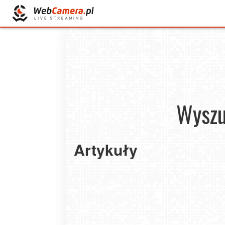
Wyszu
Artykuły
Polskie skarby natury. Rezerwaty, które konie
trzeba odwiedzić
2024-10-29