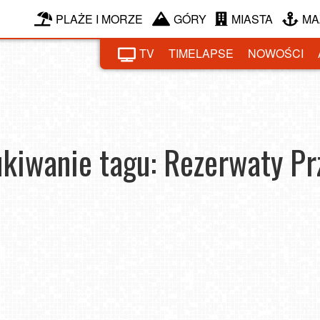
PLAŻE I MORZE
GÓRY
MIASTA
MA
TV
TIMELAPSE
NOWOŚCI
kiwanie tagu: Rezerwaty Pr
cznie
Odkryj 4 najpiękniejsze rezerwaty przyrody w Polsce
2024-10-22