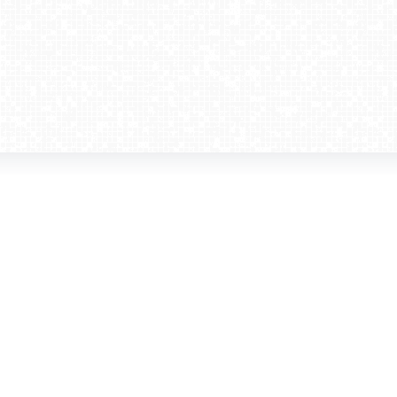
amera dla biznesu
Kontakt
WebCamera Media Sp. z o.o.
 reklamodawców
ul. św. Filipa 23/4
ta
31-150 Kraków
ie oglądać?
tel. +48 12 442 01 86
akt
rencje
webcamera@webcamera.pl
ały FAST
Redakcja