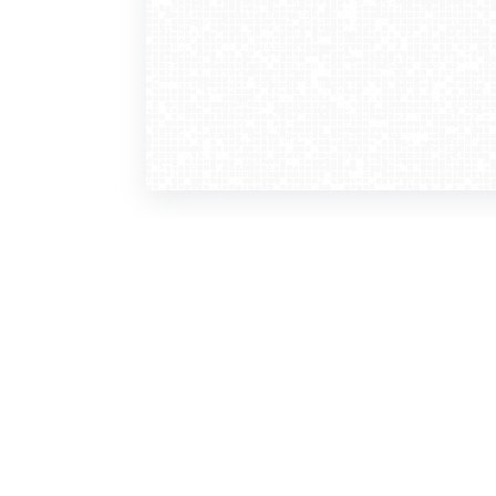
WebCamera
WebC
o serwisie
dla
zasady korzystania
ofer
polityka prywatności
gdz
regulamin zapisu do newslettera
kont
tv - kamery pogodowe
refe
premium
kan