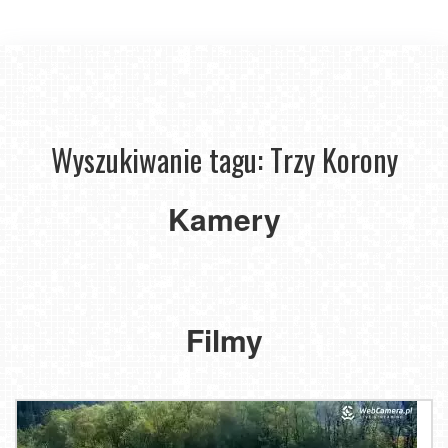
Wyszukiwanie tagu: Trzy Korony
Kamery
Schronisko
Spływ
PTTK
Przełomem
Trzy
Dunajca
Korony
Filmy