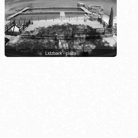
Lidzbark - plaża