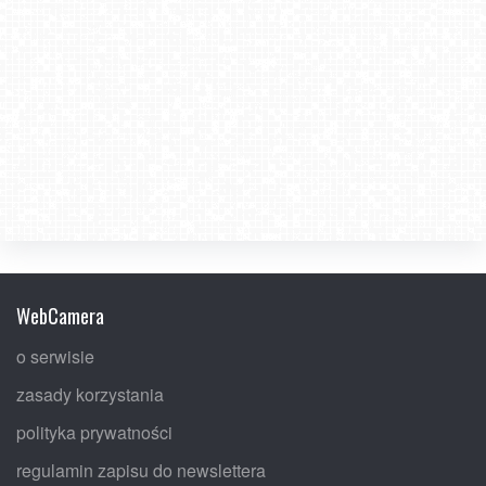
WebCamera
o serwisie
zasady korzystania
polityka prywatności
regulamin zapisu do newslettera