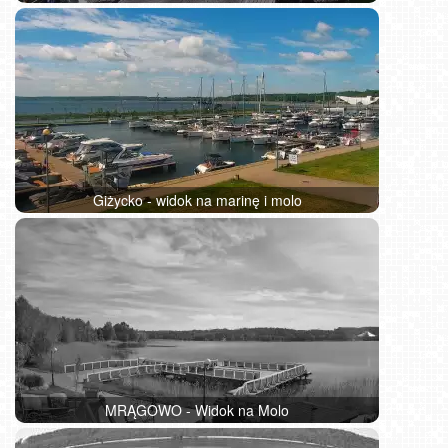
Giżycko - widok na marinę i molo
MRĄGOWO - Widok na Molo