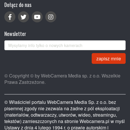
Dołącz do nas
Newsletter
zapisz mnie
© Copyright © by WebCamera Media sp. z o.o. Wszelkie
Prawa Zastrzeżone.
© Właściciel portalu WebCamera Media Sp. z o.o. bez
pisemnej zgody nie zezwala na żadne z pól eksploatacji
(materiałów, odtwarzaczy, utworów, wideo, streamingu,
tekstów) zamieszczonych na stronie Webcamera.pl w myśl
Ustawy z dnia 4 lutego 1994 r. o prawie autorskim i