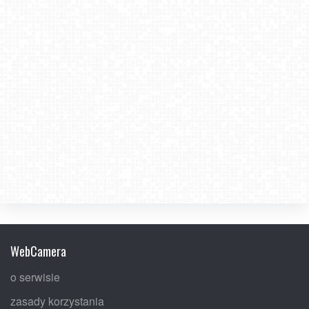
WebCamera
o serwisie
zasady korzystania