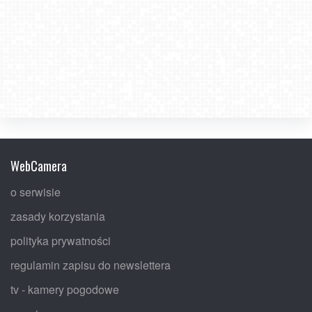
WebCamera
o serwisie
zasady korzystania
polityka prywatności
regulamin zapisu do newslettera
tv - kamery pogodowe