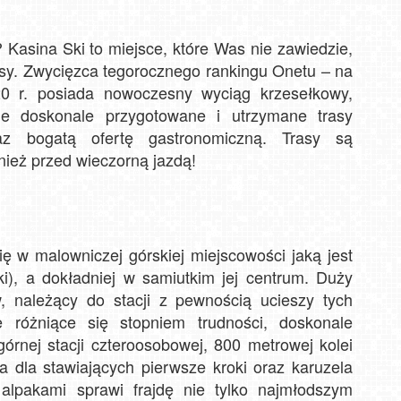
 Kasina Ski to miejsce, które Was nie zawiedzie,
sy. Zwycięzca tegorocznego rankingu Onetu – na
20 r. posiada nowoczesny wyciąg krzesełkowy,
ie doskonale przygotowane i utrzymane trasy
raz bogatą ofertę gastronomiczną. Trasy są
nież przed wieczorną jazdą!
się w malowniczej górskiej miejscowości jaką jest
ski), a dokładniej w samiutkim jej centrum. Duży
 należący do stacji z pewnością ucieszy tych
e różniące się stopniem trudności, doskonale
górnej stacji czteroosobowej, 800 metrowej kolei
ka dla stawiających pierwsze kroki oraz karuzela
alpakami sprawi frajdę nie tylko najmłodszym