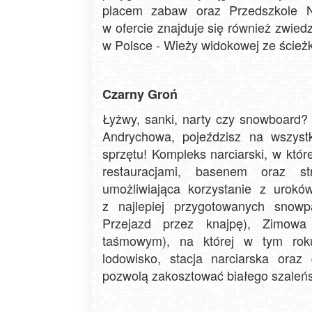
placem zabaw oraz Przedszkole N
w ofercie znajduje się również zwiedz
w Polsce - Wieży widokowej ze ścież
Czarny Groń
Łyżwy, sanki, narty czy snowboard
Andrychowa, pojeździsz na wszyst
sprzętu! Kompleks narciarski, w kt
restauracjami, basenem oraz st
umożliwiająca korzystanie z urokó
z najlepiej przygotowanych snowp
Przejazd przez knajpę), Zimow
taśmowym), na której w tym roku
lodowisko, stacja narciarska ora
pozwolą zakosztować białego szale