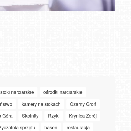
stoki narciarskie
ośrodki narciarskie
eństwo
kamery na stokach
Czarny Groń
a Góra
Skolnity
Rzyki
Krynica Zdrój
yczalnia sprzętu
basen
restauracja