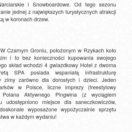
arciarskie i Snowboardowe. Od tego sezonu
anie jednej z największych turystycznych atrakcji
Jaw
ką w koronach drzew.
wido
Ex
Je
Wa
Szc
górne
? W Czarnym Groniu, położonym w Rzykach koło
kim i to bez konieczności kupowania swojego
órego skład wchodzi 4 gwiazdkowy Hotel z dwoma
refą SPA posiada wspaniałą infrastrukturę
w zimy zarówno dla dorosłych i dzieci. Jeden
arków w Polsce, liczne imprezy (freestylowy
a Polana Aktywnego Pingwina (z wyciągiem
 udostępniono miejsce dla saneczkowiczów,
z doskonale wyposażone wypożyczalnie sprzętu
ństwa w każdym wydaniu!