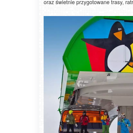
oraz świetnie przygotowane trasy, ra
Zakopane - widok na deptak Krupówk