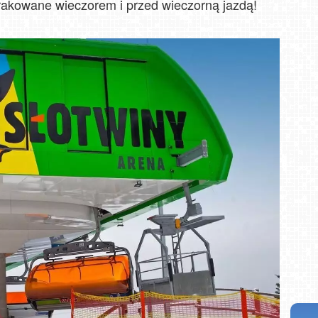
trakowane wieczorem i przed wieczorną jazdą!
i NOWOŚĆ
Władysławowo - widok na plażę - NOWOŚĆ