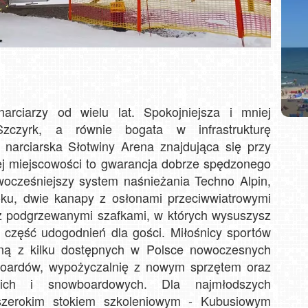
arciarzy od wielu lat. Spokojniejsza i mniej
Ka
Mea
Ski 
zczyrk, a równie bogata w infrastrukturę
Resor
wido
 narciarska Słotwiny Arena znajdująca się przy
Zło
j miejscowości to gwarancja dobrze spędzonego
wocześniejszy system naśnieżania Techno Alpin,
oku, dwie kanapy z osłonami przeciwwiatrowymi
z podgrzewanymi szafkami, w których wysuszysz
ko część udogodnień dla gości. Miłośnicy sportów
dną z kilku dostępnych w Polsce nowoczesnych
wboardów, wypożyczalnię z nowym sprzętem oraz
skich i snowboardowych. Dla najmłodszych
zerokim stokiem szkoleniowym - Kubusiowym