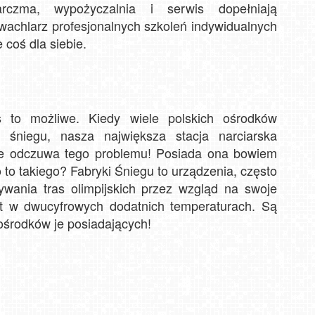
zma, wypożyczalnia i serwis dopełniają
 wachlarz profesjonalnych szkoleń indywidualnych
 coś dla siebie.
to możliwe. Kiedy wiele polskich ośrodków
m śniegu, nasza największa stacja narciarska
ie odczuwa tego problemu! Posiada ona bowiem
to takiego? Fabryki Śniegu to urządzenia, często
wania tras olimpijskich przez wzgląd na swoje
et w dwucyfrowych dodatnich temperaturach. Są
 ośrodków je posiadających!