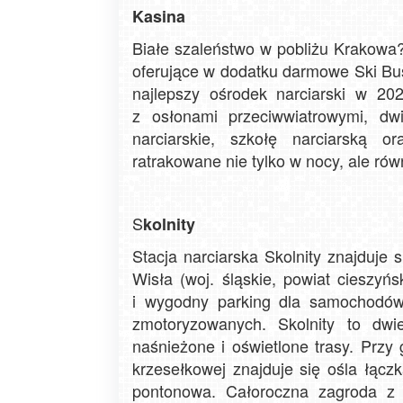
Kasina
Białe szaleństwo w pobliżu Krakowa?
oferujące w dodatku darmowe Ski Bu
najlepszy ośrodek narciarski w 20
z osłonami przeciwwiatrowymi, dw
narciarskie, szkołę narciarską o
ratrakowane nie tylko w nocy, ale rów
S
kolnity
Stacja narciarska Skolnity znajduje 
Wisła (woj. śląskie, powiat cieszyń
i wygodny parking dla samochodów,
zmotoryzowanych. Skolnity to dwi
naśnieżone i oświetlone trasy. Przy 
krzesełkowej znajduje się ośla łącz
pontonowa. Całoroczna zagroda z 