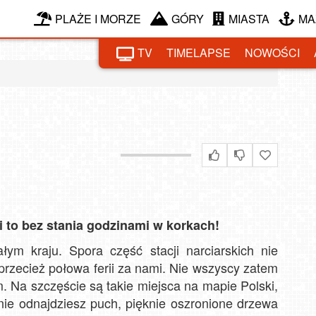
PLAŻE I MORZE
GÓRY
MIASTA
MA
TV
TIMELAPSE
NOWOŚCI
i to bez stania godzinami w korkach!
ym kraju. Spora część stacji narciarskich nie
 przecież połowa ferii za nami. Nie wszyscy zatem
. Na szczęście są takie miejsca na mapie Polski,
ie odnajdziesz puch, pięknie oszronione drzewa