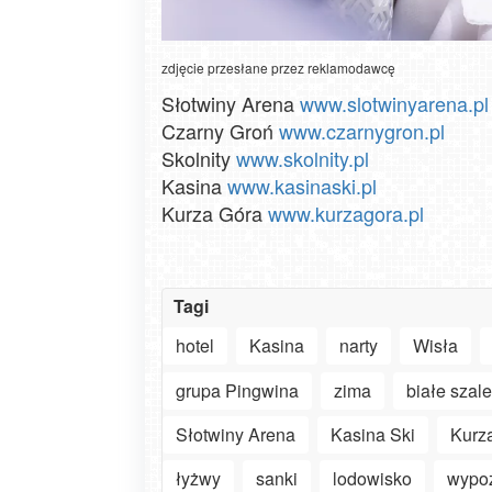
zdjęcie przesłane przez reklamodawcę
Słotwiny Arena
www.slotwinyarena.pl
Czarny Groń
www.czarnygron.pl
Skolnity
www.skolnity.pl
Kasina
www.kasinaski.pl
Kurza Góra
www.kurzagora.pl
Tagi
hotel
Kasina
narty
Wisła
grupa Pingwina
zima
białe szal
Słotwiny Arena
Kasina Ski
Kurz
łyżwy
sanki
lodowisko
wypoż