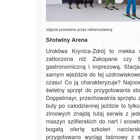
zdjęcie przesłane przez reklamodawcę
Słotwiny Arena
Urokliwa Krynica-Zdrój to mekka n
zatłoczona niż Zakopane czy S
gastronomiczną i imprezową. Stacja
samym wjeździe do tej uzdrowiskowe
czasu! Co ją charakteryzuje? Najno
świetny sprzęt do przygotowania st
Doppelmayr, przechowalnia sprzętu 
buty po całodziennej jeździe to tyl
zimowych znajdą tutaj serwis z je
maszyn szlifierskich do nart i sno
bogatą ofertę szkoleń narciar
przygotowano wyciąg taśmowy z s