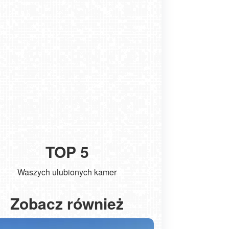
TOP 5
Waszych ulubionych kamer
Kołobrzeg - widok na molo
ŁEBA - wido
Zobacz również