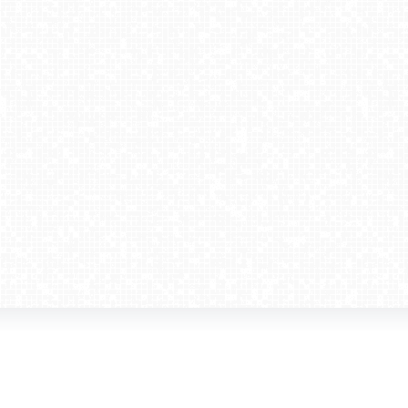
amera dla biznesu
Kontakt
WebCamera Media Sp. z o.o.
 reklamodawców