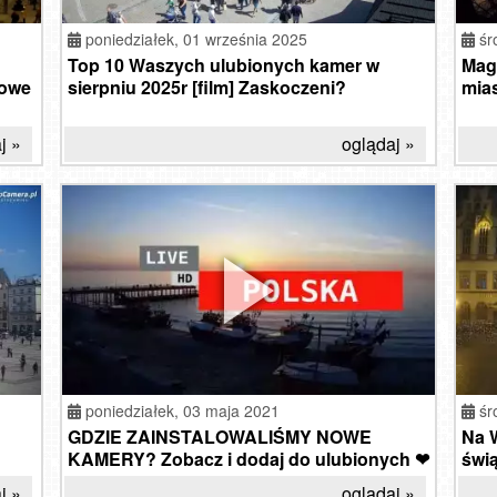
poniedziałek,
01 września 2025
śr
Top 10 Waszych ulubionych kamer w
Mag
iowe
sierpniu 2025r [film] Zaskoczeni?
mias
j »
oglądaj »
poniedziałek,
03 maja 2021
śr
GDZIE ZAINSTALOWALIŚMY NOWE
Na 
KAMERY? Zobacz i dodaj do ulubionych ❤
świ
j »
oglądaj »