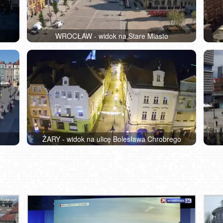
WROCŁAW - widok na Stare Miasto
ŻARY - widok na ulicę Bolesława Chrobrego