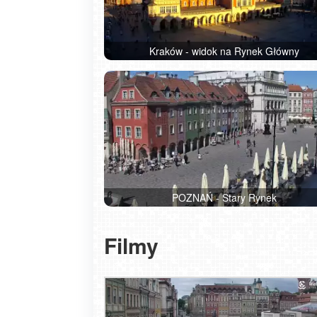
Kraków - widok na Rynek Główny
POZNAŃ - Stary Rynek
Filmy