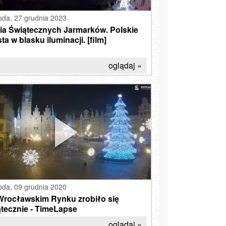
oda,
27 grudnia 2023
ia Świątecznych Jarmarków. Polskie
ta w blasku iluminacji. [film]
oglądaj »
oda,
09 grudnia 2020
Wrocławskim Rynku zrobiło się
ątecznie - TimeLapse
oglądaj »