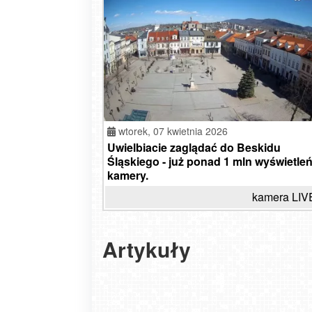
wtorek,
07 kwietnia 2026
Uwielbiacie zaglądać do Beskidu
Śląskiego - już ponad 1 mln wyświetleń
kamery.
kamera LIV
Artykuły
Majówka 2026. Zobacz, jak wyglądają Two
ulubione kurorty, zanim zaleją je tłumy
2026-04-30