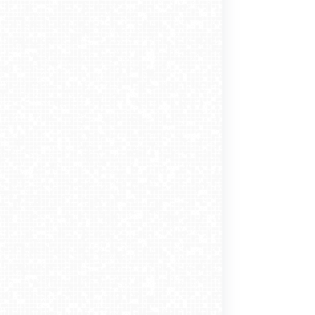
2020 roku miasta bez JARMARKÓW
ŚWIĄTECZNYCH
-12-23