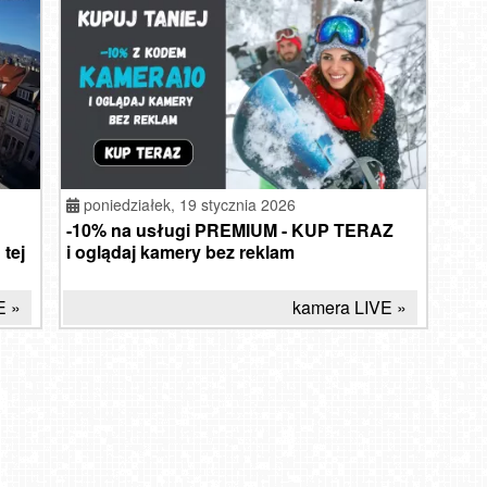
poniedziałek,
19 stycznia 2026
-10% na usługi PREMIUM - KUP TERAZ
 tej
i oglądaj kamery bez reklam
E »
kamera LIVE »
W 
je
Atrakcje turystyczne Elbląga. Dlaczego warto tam
pojechać?
2024-10-31
2020