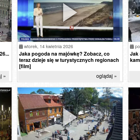
wtorek,
14 kwietnia 2026
po
6...
Jaka pogoda na majówkę? Zobacz, co
Jak
teraz dzieje się w turystycznych regionach
kame
[film]
j »
oglądaj »