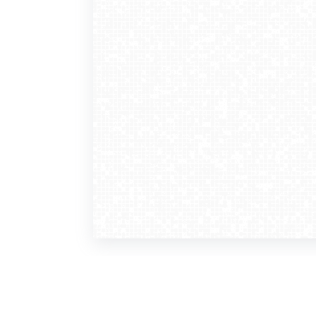
WebCamera
WebC
o serwisie
dla