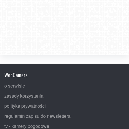
WebCamera
o serwisie
zasady korzystania
polityka prywatności
regulamin zapisu do newslettera
tv - kamery pogodowe