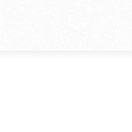
amera dla biznesu
Kontakt
WebCamera Media Sp. z o.o.
 reklamodawców
ul. św. Filipa 23/4
ta
31-150 Kraków
ie oglądać?
tel. +48 12 442 01 86
akt
rencje
webcamera@webcamera.pl
ały FAST
Redakcja