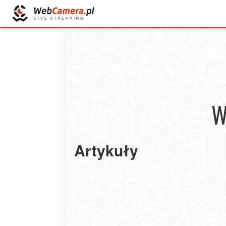
W
Artykuły
Lastminutes.pl największą wyszukiwarką ofert
Minute
Gdzie na wakacje w marcu i kwietniu?
2025-08-17
2024-03-02