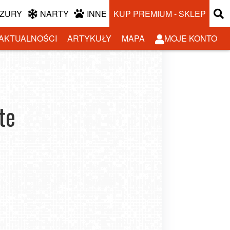
ZURY
NARTY
INNE
KUP PREMIUM - SKLEP
AKTUALNOŚCI
ARTYKUŁY
MAPA
MOJE KONTO
te
Jesień to idealny czas na
poszukiwania jachtu na lato!
erty Last Minute ze wszystkich biur podróży
-08-20
-11-09