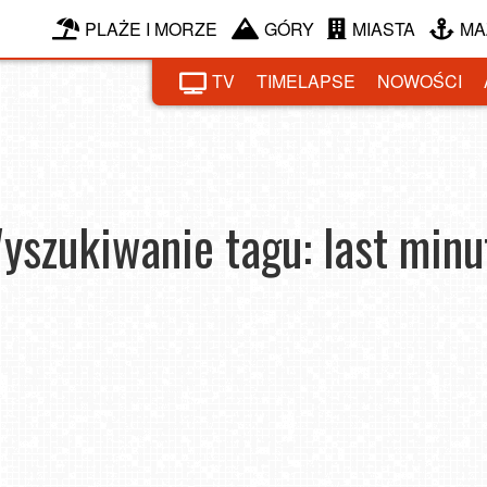
PLAŻE I MORZE
GÓRY
MIASTA
MA
TV
TIMELAPSE
NOWOŚCI
yszukiwanie tagu: last minu
 Last
First czy last minute – kiedy najlepiej rezerwować
Czy wyszukiwarka wycieczek jest dla każdego
wakacje? Poradnik 2025
Of
turysty?
2025-07-09
2024
2023-12-29
2021