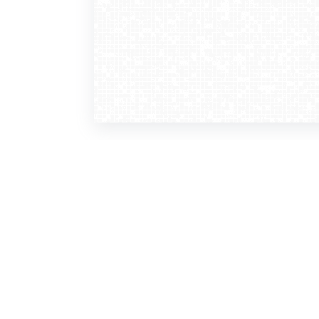
WebCamera
WebC
o serwisie
dla
zasady korzystania
ofer
polityka prywatności
gdz
regulamin zapisu do newslettera
kont
tv - kamery pogodowe
refe
premium
kan