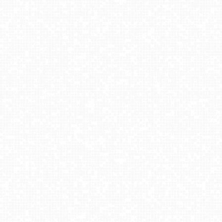
Kompleks BESKID Spytkowice
PACZOSKOWO - stok na Kaszubach
Kotelnica Białczańska - Remiaszów
Czarny-Groń Polana Pingwina
Olczan-ski Turnia - widok na stok
Szwajcaria Bałtowska - orczyk NOWOŚĆ
KOZINIEC SKI - widok na kolej i orczyk
Wołkowyja Jezioro Solińskie