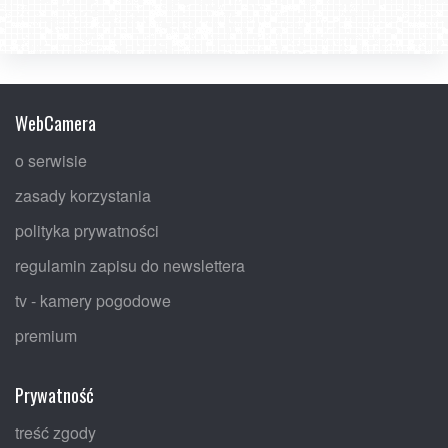
WebCamera
o serwisie
zasady korzystania
polityka prywatności
regulamin zapisu do newslettera
tv - kamery pogodowe
premium
Prywatność
treść zgody