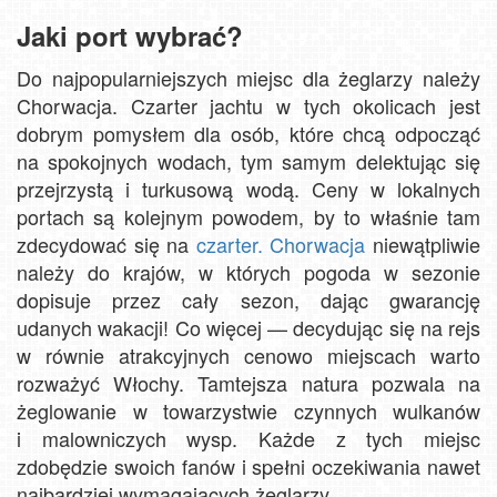
Jaki port wybrać?
Do najpopularniejszych miejsc dla żeglarzy należy
Chorwacja. Czarter jachtu w tych okolicach jest
dobrym pomysłem dla osób, które chcą odpocząć
na spokojnych wodach, tym samym delektując się
przejrzystą i turkusową wodą. Ceny w lokalnych
portach są kolejnym powodem, by to właśnie tam
zdecydować się na
czarter. Chorwacja
niewątpliwie
należy do krajów, w których pogoda w sezonie
dopisuje przez cały sezon, dając gwarancję
udanych wakacji! Co więcej — decydując się na rejs
w równie atrakcyjnych cenowo miejscach warto
rozważyć Włochy. Tamtejsza natura pozwala na
żeglowanie w towarzystwie czynnych wulkanów
i malowniczych wysp. Każde z tych miejsc
zdobędzie swoich fanów i spełni oczekiwania nawet
najbardziej wymagających żeglarzy.