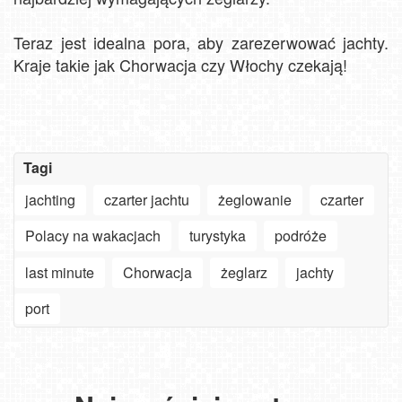
Teraz jest idealna pora, aby zarezerwować jachty.
Kraje takie jak Chorwacja czy Włochy czekają!
Tagi
Szanowny
jachting
czarter jachtu
żeglowanie
czarter
użytkowniku
APLIKACJI
Polacy na wakacjach
turystyka
podróże
-
Jak
ważne
turyści
last minute
Chorwacja
żeglarz
jachty
zmiany
szukają
Oglądaj
w aplikacjach
słońca
30.
plaże,
na
nad
Góralski
deptaki,
port
Smart
Bałtykiem?
Festiwal
miasta
NOWOŚĆ
TV,
Zobacz,
w
i
-
LG,
jaki
Bachledce:
góry
Pakiet
Android
plażowicze
Tradycja,
bez
6
oraz
mają
gwiazdy
ograniczeń.
miesięcy