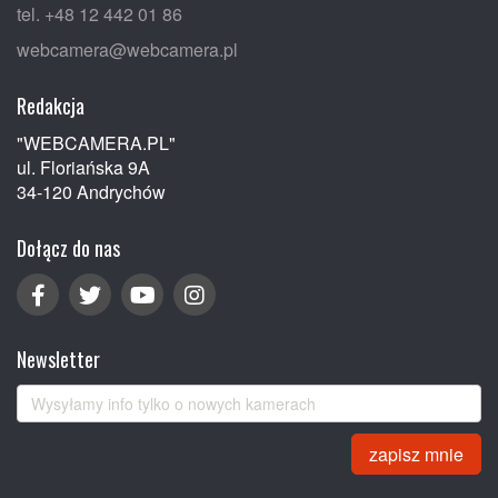
tel. +48 12 442 01 86
webcamera@webcamera.pl
Redakcja
"WEBCAMERA.PL"
ul. Floriańska 9A
34-120 Andrychów
Dołącz do nas
Newsletter
zapisz mnie