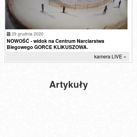
29 grudnia 2020
NOWOŚĆ - widok na Centrum Narciarstwa
Biegowego GORCE KLIKUSZOWA.
kamera LIVE »
Artykuły
Pomysły na zimową chandrę. Nie daj się nudzie.
Góry Izerskie - najlepsze na biegówki
2025-03-04
2022-03-18