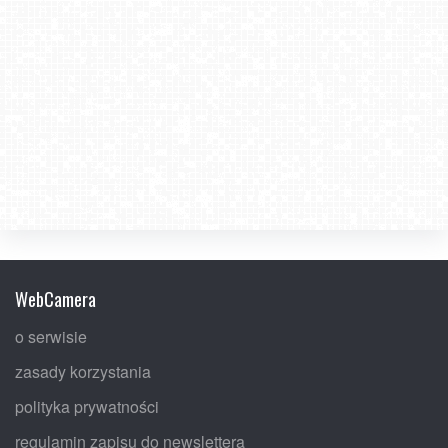
WebCamera
o serwisie
zasady korzystania
polityka prywatności
regulamin zapisu do newslettera