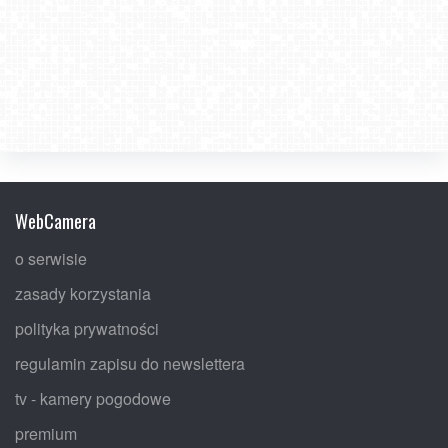
WebCamera
o serwisie
zasady korzystania
polityka prywatności
regulamin zapisu do newslettera
tv - kamery pogodowe
premium