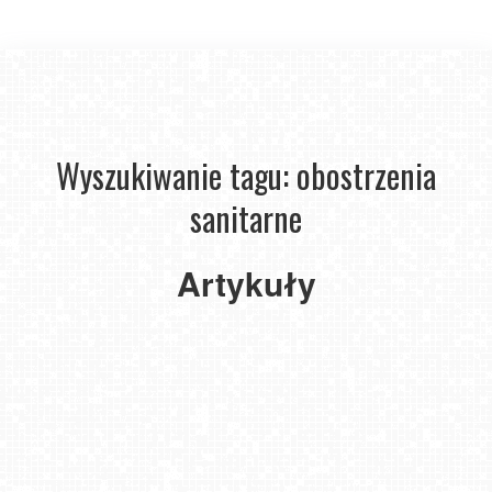
Gdzie
na
narty
w grudniu
2020r.?
Wyszukiwanie tagu: obostrzenia
Kolejne
ośrodki
Kiedy
sanitarne
narciarskie
otwarcie
w Polsce
sezonu
otwierają
narciarskiego
Artykuły
się
2020/2021
w weekend.
na
Sprawdź
kolejnych
które?
stacjach?
2020-
2020-
12-04
12-03