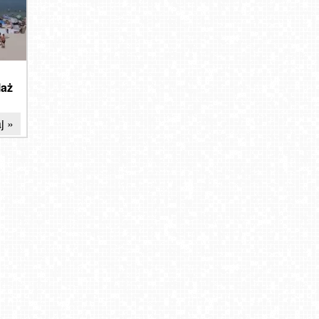
laż
j »
y na
Domowe sposoby na regeneracje skóry po opalaniu
2024-07-12