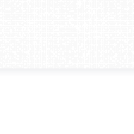
amera dla biznesu
Kontakt
WebCamera Media Sp. z o.o.
 reklamodawców
ul. św. Filipa 23/4
ta
31-150 Kraków
ie oglądać?
tel. +48 12 442 01 86
akt
rencje
webcamera@webcamera.pl