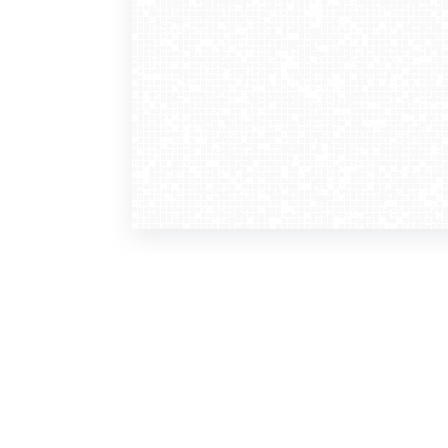
WebCamera
WebC
o serwisie
dla
zasady korzystania
ofer
polityka prywatności
gdz
regulamin zapisu do newslettera
kont
tv - kamery pogodowe
refe