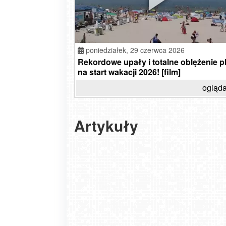
poniedziałek,
29 czerwca 2026
Rekordowe upały i totalne oblężenie p
na start wakacji 2026! [film]
ogląda
Artykuły
Nadmierna ekspozycja na słońce. Fakty i mit
temat opalania
2026-06-19