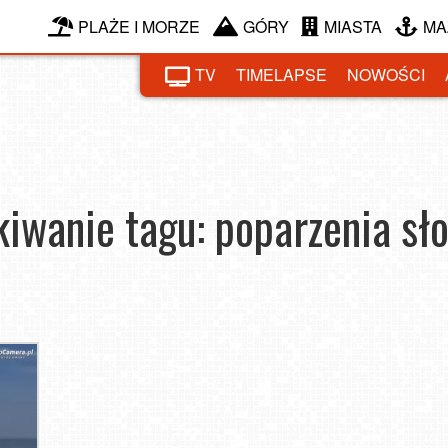
PLAŻE I MORZE
GÓRY
MIASTA
MA
TV
TIMELAPSE
NOWOŚCI
iwanie tagu: poparzenia sł