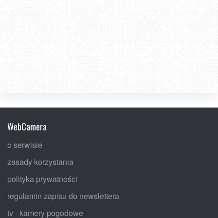
WebCamera
o serwisie
zasady korzystania
polityka prywatności
regulamin zapisu do newslettera
tv - kamery pogodowe