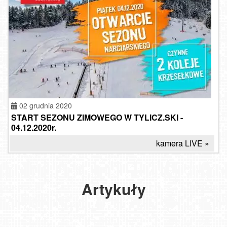
02 grudnia 2020
START SEZONU ZIMOWEGO W TYLICZ.SKI -
Tej
04.12.2020r.
zimy
Co
kamera LIVE »
ośrodki
robić
w górach
narciarskie
zimą,
OŚRODKI
w Polsce
kiedy
NARCIARSKIE
otwarte
Artykuły
znudzi
W
dla
się
POLSCE
nam
NADAL
turystów
szusowanie?
OTWARTE!
2025-
2021-
2021-