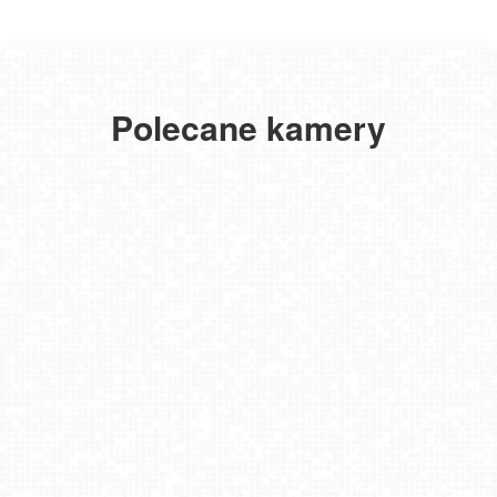
Polecane kamery
ŁEBA - widok na wydmy i plażę
ŁEBA - widok na deptak
LUBIATOWO - widok na morze
Lębork LIVE!