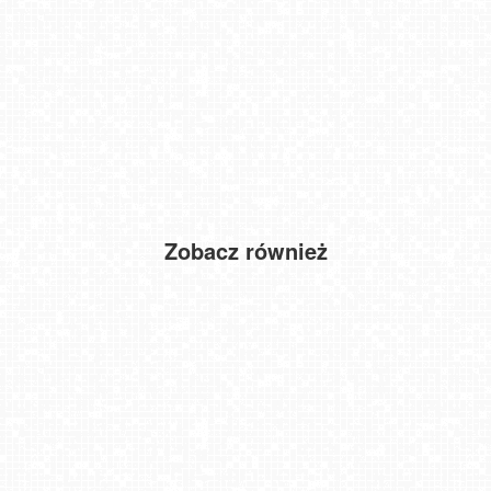
Zobacz również
Hałcnów - widok na słynne rondo
Cieńków - Stacja Narciarska widok z góry
Kotelnica Białczańska - Remiaszów
Szczyrk - Biały Krzyż
BUKOVINA Resort - widok na hotel, termy i spa
MIĘDZYZDORJE - widok na deptak
Pasłęk - gniazdo bociana białego
KĄTY RYBACKIE - plaża