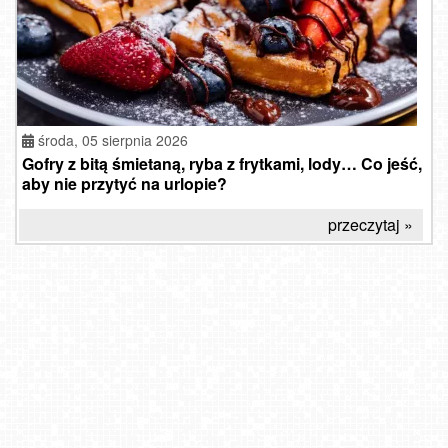
środa, 05 sierpnia 2026
Gofry z bitą śmietaną, ryba z frytkami, lody… Co jeść,
aby nie przytyć na urlopie?
przeczytaj »
Opole - Aleja Gwiazd
PKL Kasprowy Wierch panorama
Polańczyk - widok na Jezioro Solińskie
Krynica Morska - widok na plaże NOWOŚĆ
CZĘSTOCHOWA - widok na Stary Rynek
ŁEBA - widok na deptak
USTKA - widok na plażę
Malbork - widok na Zamek Krzyżacki