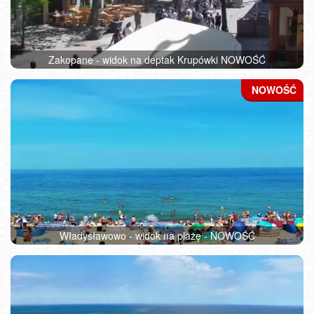
Zakopane - widok na deptak Krupówki NOWOŚĆ
Władysławowo - widok na plażę - NOWOŚĆ