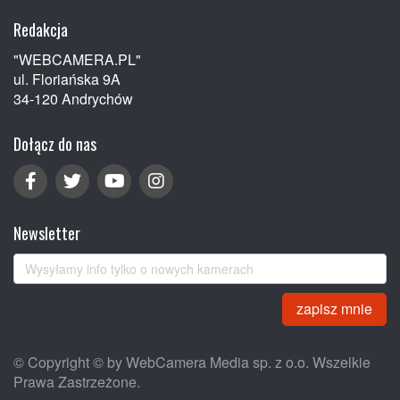
Redakcja
"WEBCAMERA.PL"
ul. Floriańska 9A
34-120 Andrychów
Dołącz do nas
Newsletter
zapisz mnie
© Copyright © by WebCamera Media sp. z o.o. Wszelkie
Prawa Zastrzeżone.