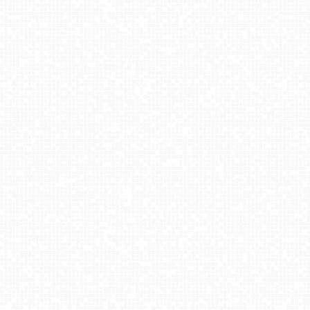
Harbutowice - Szklana Góra - orczyk
KRUPÓWKI - deptak Live
Stacja Narciarska Trzepowo
ZWARDOŃ -ski stacja dolna
Małe Ciche - panorama
Góra ŻAR - Beskid Mały
CZANTORIA - widok na kolej
Laskowa-ski - górna stacja