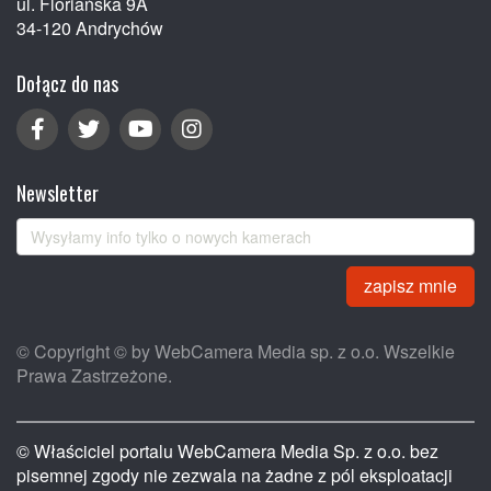
ul. Floriańska 9A
34-120 Andrychów
Dołącz do nas
Newsletter
zapisz mnie
© Copyright © by WebCamera Media sp. z o.o. Wszelkie
Prawa Zastrzeżone.
© Właściciel portalu WebCamera Media Sp. z o.o. bez
pisemnej zgody nie zezwala na żadne z pól eksploatacji