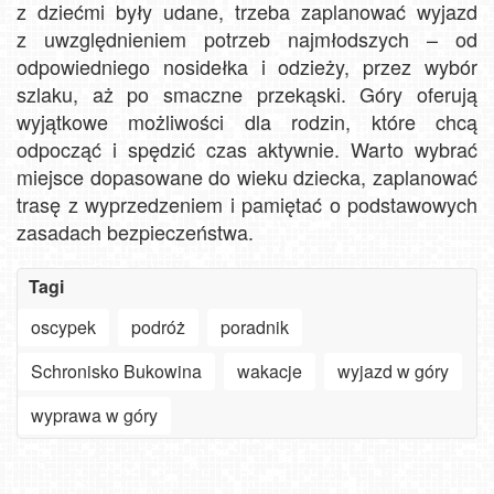
z dziećmi były udane, trzeba zaplanować wyjazd
z uwzględnieniem potrzeb najmłodszych – od
odpowiedniego nosidełka i odzieży, przez wybór
szlaku, aż po smaczne przekąski. Góry oferują
wyjątkowe możliwości dla rodzin, które chcą
odpocząć i spędzić czas aktywnie. Warto wybrać
miejsce dopasowane do wieku dziecka, zaplanować
trasę z wyprzedzeniem i pamiętać o podstawowych
zasadach bezpieczeństwa.
Tagi
oscypek
podróż
poradnik
Schronisko Bukowina
wakacje
wyjazd w góry
Szanowny
użytkowniku
Zakopane
wyprawa w góry
APLIKACJI
-
-
Jak
widok
ważne
turyści
na
Krupówki
zmiany
szukają
Oglądaj
dolną
Dolne
w aplikacjach
słońca
30.
plaże,