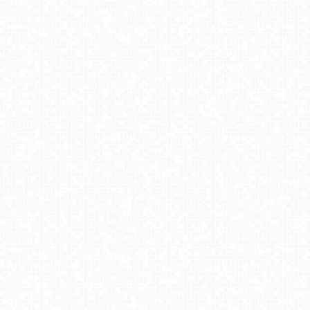
MASTER-ski Tylicz
COS Istebna - Kubalonka Trasy Biegowe