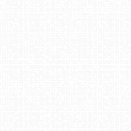
Czerwienne SKI
Góra ŻAR - Beskid Mały
SŁOTWINY-ski - widok na dolną stację
Małe Ciche - trasy
Kompleks BESKID Spytkowice - widok z górnej stacji
Ski&Sun - Świeradów Zdrój