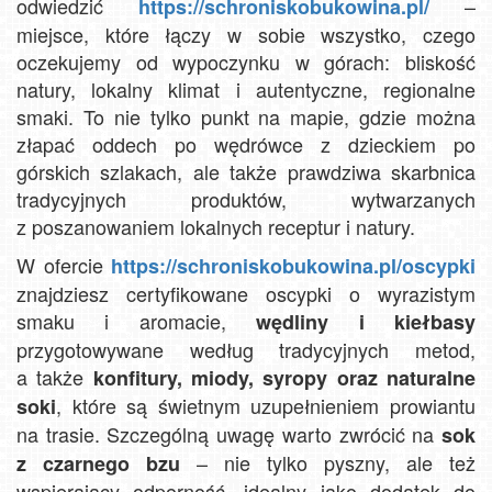
odwiedzić
–
https://schroniskobukowina.pl/
miejsce, które łączy w sobie wszystko, czego
oczekujemy od wypoczynku w górach: bliskość
natury, lokalny klimat i autentyczne, regionalne
smaki. To nie tylko punkt na mapie, gdzie można
złapać oddech po wędrówce z dzieckiem po
górskich szlakach, ale także prawdziwa skarbnica
tradycyjnych produktów, wytwarzanych
z poszanowaniem lokalnych receptur i natury.
W ofercie
https://schroniskobukowina.pl/oscypki
znajdziesz certyfikowane oscypki o wyrazistym
smaku i aromacie,
wędliny i kiełbasy
przygotowywane według tradycyjnych metod,
a także
konfitury, miody, syropy oraz naturalne
, które są świetnym uzupełnieniem prowiantu
soki
na trasie. Szczególną uwagę warto zwrócić na
sok
– nie tylko pyszny, ale też
z czarnego bzu
wspierający odporność, idealny jako dodatek do