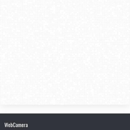
WebCamera