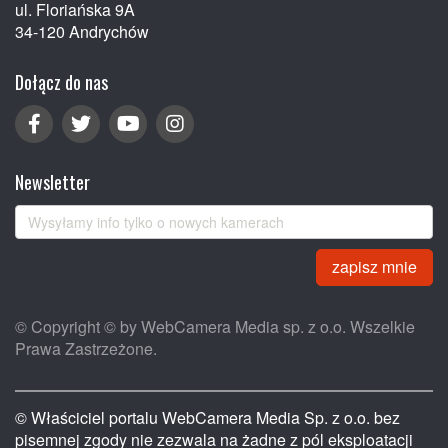
ul. Floriańska 9A
34-120 Andrychów
Dołącz do nas
Newsletter
zapisz mnie
© Copyright © by WebCamera Media sp. z o.o. Wszelkie
Prawa Zastrzeżone.
© Właściciel portalu WebCamera Media Sp. z o.o. bez
pisemnej zgody nie zezwala na żadne z pól eksploatacji