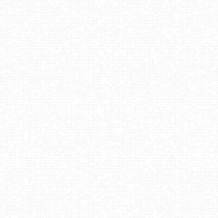
Kurza Góra - Wieża Widokowa
SŁOTWINY ARENA Krynica-Zdrój
Szwajcaria Bałtowska - ośrodek narciarski
USTROŃ - widok z Uzdrowiska Ustroń NOWOŚĆ
BIESZCZAD.ski Wańkowa - widok z górnej stacji narciarskiej
Zieleniec Sport Arena - Winterpol W3 dolna stacja
Instytut Zdrowia Sofra - widok na Śnieżkę w Karpaczu NOWOŚĆ
Zawoja - Mosorny Groń