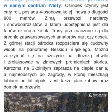
.
Ośrodek czynny jest
w samym centrum Wisły
cały rok, posiada 4-osobową kolej linową o długości
800 metrów. Zimą przewozi narciarzy
i snowboardzistów, a latem udostępniona jest dla
fanów czterech kółek. Trasy przeznaczone są dla
średnio zaawansowanych amatorów nart czy desek.
Z górnej stacji ośrodka rozpościera się cudowny
widok na panoramę Beskidu Śląskiego. Można
zatrzymać się na szczycie na dłuższą chwilę
i zrelaksować w zimowych promieniach słońca.
Karczma na Skolnitym zaprasza na ciepłe dania,
a najmłodszych do zagrody, w której mieszkają
lubiane od lat alpaki. Jest także plac zabaw oraz
domek na drzewie.