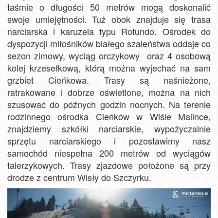
taśmie o długości 50 metrów mogą doskonalić
swoje umiejętności. Tuż obok znajduje się trasa
narciarska i karuzela typu Rotundo. Ośrodek do
dyspozycji miłośników białego szaleństwa oddaje co
sezon zimowy, wyciąg orczykowy oraz 4 osobową
kolej krzesełkową, którą można wyjechać na sam
grzbiet Cieńkowa. Trasy są naśnieżone,
ratrakowane i dobrze oświetlone, można na nich
szusować do późnych godzin nocnych. Na terenie
rodzinnego ośrodka Cieńków w Wiśle Malince,
znajdziemy szkółki narciarskie, wypożyczalnie
sprzętu narciarskiego i pozostawimy nasz
samochód niespełna 200 metrów od wyciągów
talerzykowych. Trasy zjazdowe położone są przy
drodze z centrum Wisły do Szczyrku.