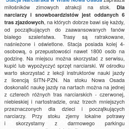
miłośników zimowych atrakcji na stok.
Dla
narciarzy i snowboardzistów jest oddanych 6
, na których dobrze bawi się każdy,
tras zjazdowych
od początkujących do zaawansowanych fanów
białego szaleństwa. Trasy są ratrakowane,
naśnieżone i oświetlone. Stacja posiada kolej 4-
osobową, o przepustowości nawet 1800 osób na
godzinę. Na miejscu można skorzystać z serwisu,
kupić lub wypożyczyć sprzęt narciarski. W ośrodku
warto skorzystać z lekcji instruktorów nauki jazdy
z licencją SITN-PZN. Na stoku Nowa Osada
doskonalić naukę jazdy na nartach można na jednej
z czterech różnych tras narciarskich - czerwonej,
niebieskiej i nartostradzie, oraz trzech mniejszych
przeznaczonych dla dzieci i początkujących
narciarzy. Przy stoku zjemy lokalne potrawy
i skorzystamy z darmowego parkingu