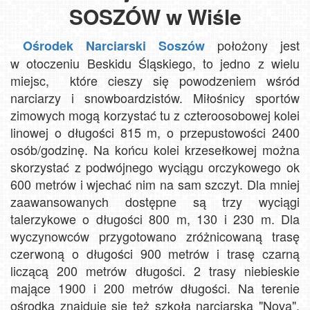
SOSZÓW w Wiśle
położony jest
Ośrodek Narciarski Soszów
w otoczeniu Beskidu Śląskiego, to jedno z wielu
miejsc, które cieszy się powodzeniem wśród
narciarzy i snowboardzistów. Miłośnicy sportów
zimowych mogą korzystać tu z czteroosobowej kolei
linowej o długości 815 m, o przepustowości 2400
osób/godzinę. Na końcu kolei krzesełkowej można
skorzystać z podwójnego wyciągu orczykowego ok
600 metrów i wjechać nim na sam szczyt. Dla mniej
zaawansowanych dostępne są trzy wyciągi
talerzykowe o długości 800 m, 130 i 230 m. Dla
wyczynowców przygotowano zróżnicowaną trasę
czerwoną o długości 900 metrów i trasę czarną
liczącą 200 metrów długości. 2 trasy niebieskie
mające 1900 i 200 metrów długości. Na terenie
ośrodka znajduje się też szkoła narciarska "Nova",