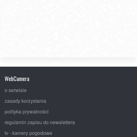
WebCamera
o serwisie
zasady korzystania
polityka prywatności
regulamin zapisu do newslettera
tv - kamery pogodowe