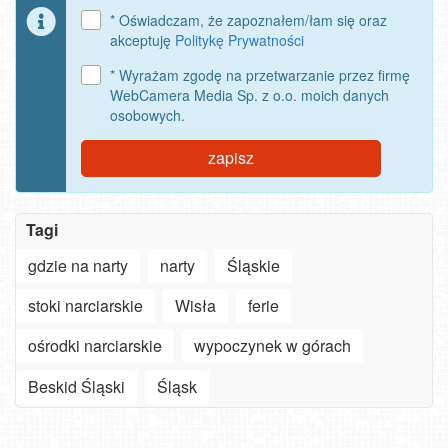
* Oświadczam, że zapoznałem/łam się oraz
akceptuję
Politykę Prywatności
* Wyrażam zgodę na przetwarzanie przez firmę
WebCamera Media Sp. z o.o. moich danych
osobowych.
zapisz
Tagi
gdzie na narty
narty
Śląskie
stoki narciarskie
Wisła
ferie
ośrodki narciarskie
wypoczynek w górach
Szanowny
użytkowniku
Beskid Śląski
Śląsk
APLIKACJI
-
Jak
ważne
turyści
zmiany
szukają
Oglądaj