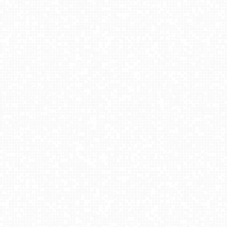
Rusiń-ski - widok panoramiczny
COS Istebna - Kubalonka Trasy Biegowe
KASINA - SKI górna stacja wyciągu
Tatry na żywo - Rzepiska
Szczyrk - Biały Krzyż
Kompleks narciarski - SŁOTWINY
Kiczera SKI