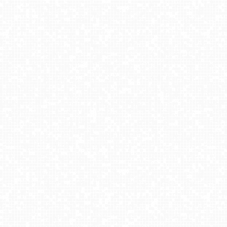
CZANTORIA -ski Ustroń
COS - SKRZYCZNE
Solina Grupa PKL - widok z dolnej stacji Plasza
WITÓW -ski - widok na stok
Kiczera SKI
Kompleks narciarski - SŁOTWINY
SZCZYRK MOUNTAIN RESORT - Zbójnicka Kopa
Ski&Sun - Świeradów Zdrój