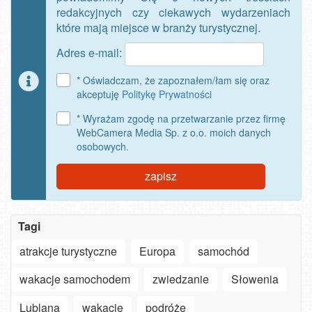
redakcyjnych czy ciekawych wydarzeniach
które mają miejsce w branży turystycznej.
Adres e-mail:
* Oświadczam, że zapoznałem/łam się oraz
akceptuję
Politykę Prywatności
* Wyrażam zgodę na przetwarzanie przez firmę
WebCamera Media Sp. z o.o. moich danych
osobowych.
zapisz
Tagi
atrakcje turystyczne
Europa
samochód
wakacje samochodem
zwiedzanie
Słowenia
Szanowny
użytkowniku
Lublana
wakacje
podróże
APLIKACJI