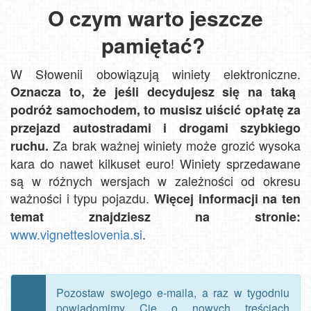
O czym warto jeszcze
pamiętać?
W Słowenii obowiązują winiety elektroniczne.
Oznacza to, że jeśli decydujesz się na taką
podróż samochodem, to musisz uiścić opłatę za
przejazd autostradami i drogami szybkiego
Za brak ważnej winiety może grozić wysoka
ruchu.
kara do nawet kilkuset euro! Winiety sprzedawane
są w różnych wersjach w zależności od okresu
ważności i typu pojazdu.
Więcej informacji na ten
temat znajdziesz na stronie:
www.vignetteslovenia.si
.
Pozostaw swojego e-maila, a raz w tygodniu
powiadomimy Cię o nowych treściach