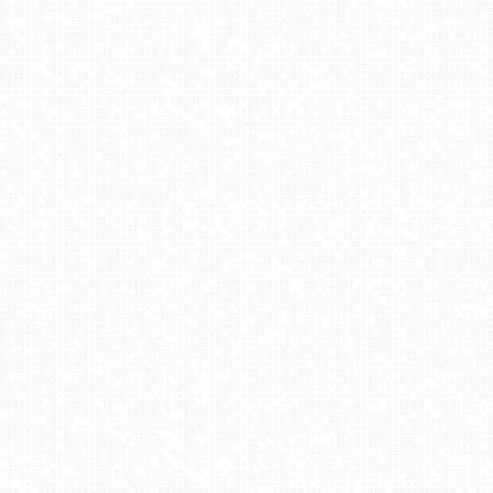
KUŹNICE - Kolej na Kasprowy Wierch