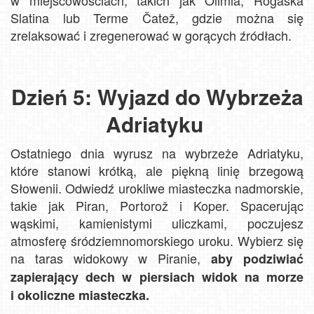
Slatina lub Terme Čatež, gdzie można się
zrelaksować i zregenerować w gorących źródłach.
Dzień 5: Wyjazd do Wybrzeża
Adriatyku
Ostatniego dnia wyrusz na wybrzeże Adriatyku,
które stanowi krótką, ale piękną linię brzegową
Słowenii. Odwiedź urokliwe miasteczka nadmorskie,
takie jak Piran, Portorož i Koper. Spacerując
wąskimi, kamienistymi uliczkami, poczujesz
atmosferę śródziemnomorskiego uroku. Wybierz się
na taras widokowy w Piranie,
aby podziwiać
zapierający dech w piersiach widok na morze
i okoliczne miasteczka.