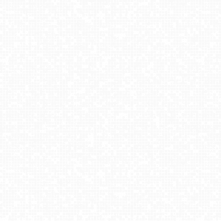
KRUPÓWKI - widok na środkową część deptaka
MASTER-ski Tylicz
Stacja Narciarska SOSZÓW
Zakopane - Kamera pod skocznią narciarską
Góra Żar - widok na Kozubnik
PACZOSKOWO - stok na Kaszubach
CZARNY GROŃ - Rzyki górna stacja
MASTER-ski Tylicz