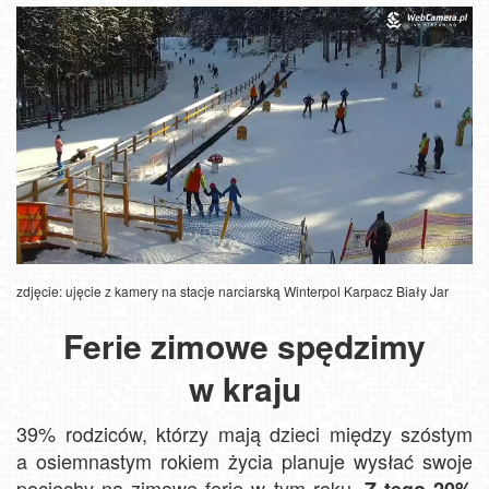
zdjęcie: ujęcie z kamery na stacje narciarską Winterpol Karpacz Biały Jar
Ferie zimowe spędzimy
w kraju
39% rodziców, którzy mają dzieci między szóstym
a osiemnastym rokiem życia planuje wysłać swoje
pociechy na zimowe ferie w tym roku.
Z tego 20%