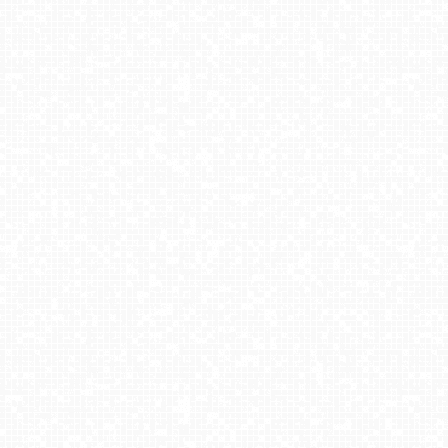
ZŁOTY Groń Istebna
Cieńków - Stacja Narciarska widok z góry