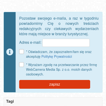
Pozostaw swojego e-maila, a raz w tygodniu
powiadomimy Cię o nowych treściach
redakcyjnych czy ciekawych wydarzeniach
które mają miejsce w branży turystycznej.
Adres e-mail:
* Oświadczam, że zapoznałem/łam się oraz
akceptuję
Politykę Prywatności
* Wyrażam zgodę na przetwarzanie przez firmę
WebCamera Media Sp. z o.o. moich danych
osobowych.
zapisz
Szanowny
Tagi
użytkowniku