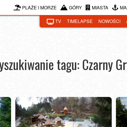
PLAŻE I MORZE
GÓRY
MIASTA
MA
TV
TIMELAPSE
NOWOŚCI
szukiwanie tagu: Czarny G