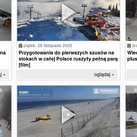
piątek,
28 listopada 2025
śr
 na
Przygotowania do pierwszych szusów na
Wiec
stokach w całej Polsce ruszyły pełną parą
plus
[film]
j »
oglądaj »