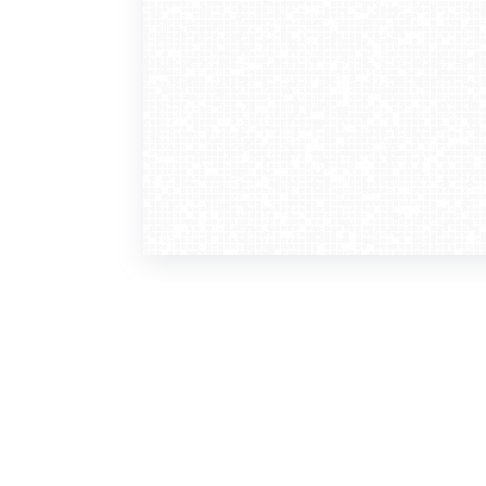
WebCamera
WebC
o serwisie
dla
zasady korzystania
ofer
polityka prywatności
gdz
regulamin zapisu do newslettera
kont
tv - kamery pogodowe
refe