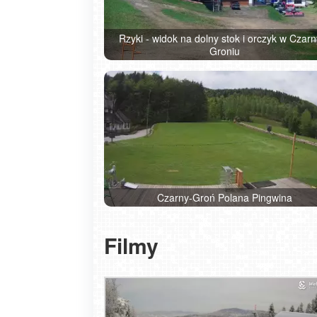
Rzyki - widok na dolny stok i orczyk w Czar
Groniu
Czarny-Groń Polana Pingwina
Filmy