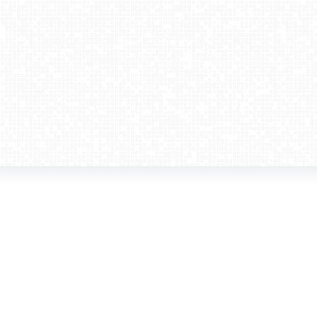
amera dla biznesu
Kontakt
WebCamera Media Sp. z o.o.
 reklamodawców
ul. św. Filipa 23/4
ta
31-150 Kraków
ie oglądać?
tel. +48 12 442 01 86
akt
rencje
webcamera@webcamera.pl