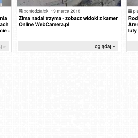
poniedziałek,
19 marca 2018
pi
nia
Zima nadal trzyma - zobacz widoki z kamer
Rod
dach
Online WebCamera.pl
Aren
cie -
luty
j »
oglądaj »
Zapew
epsze
Gdzie na narty w grudniu 2020r.? Kolejne ośrodki
rnety
narc
narciarskie w Polsce otwierają się w weekend.
Karnety narciarskie do 50 % taniej!
arny
Sprawdź które?
2024-10-14
2022
n
2020-12-04
2020