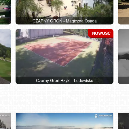
nym
CZARNY GROŃ - Magiczna Osada
Czarny Groń Rzyki - Lodowisko