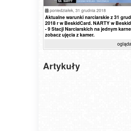
poniedziałek,
31 grudnia 2018
Aktualne warunki narciarskie z 31 grud
2018 r w BeskidCard. NARTY w Beski
- 9 Stacji Narciarskich na jednym karne
zobacz ujęcia z kamer.
ogląda
Artykuły
Pingwin PASS to najtańszy karnet na najl
Największa zimowa promocja na skipassy. Ka
trasy. Przez cały rok!
na pięć stoków taniej nawet o 50%!
DZIŚ OTWARCIE STACJI - Wisła Malinka, Cz
2025-10-10
Groń w Rzykach oraz Świeradów Ski&Su
2021-12-30
2019-12-30