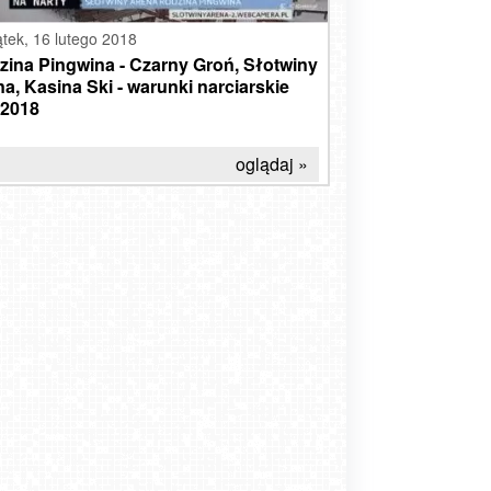
ątek,
16 lutego 2018
zina Pingwina - Czarny Groń, Słotwiny
a, Kasina Ski - warunki narciarskie
 2018
oglądaj »
nij sobie gwarancję najniższej ceny na karnet
iarski, kupując go w ofercie BLACK WEEKEND
w dniach 25-27.11.2022!
ZIMA JEST U NAS
-11-24
-02-07