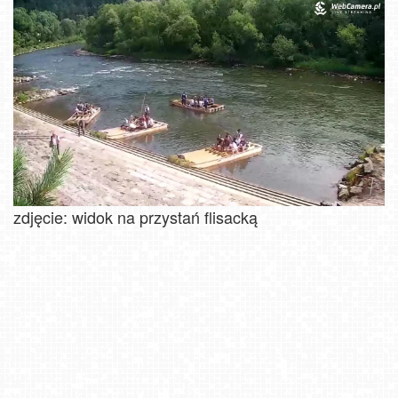
zdjęcie: widok na przystań flisacką