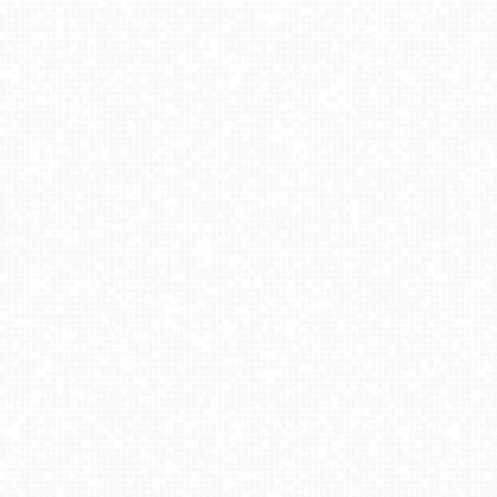
Meander - widok na stok i termy Oravice
Kurza Góra - Wieża Widokowa