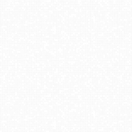
WIEŻYCA - ski Koszałkowo
Zieleniec Sport Arena - Winterpol wyciąg W5
Ski Centrum Strachan - widok na stok NOWOŚĆ
Ski Centrum Strednica Zdiar - stacja dolna NOWOŚĆ
Wierchomla - widok na trasy
Zieleniec Sport Arena - Winterpol W3 dolna stacja
Molo Resort w Osieku - widok na basen kąpielowy
Czarny Groń Rzyki - Lodowisko