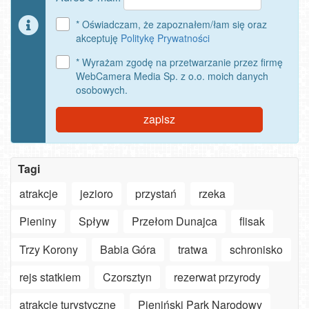
* Oświadczam, że zapoznałem/łam się oraz
akceptuję
Politykę Prywatności
* Wyrażam zgodę na przetwarzanie przez firmę
WebCamera Media Sp. z o.o. moich danych
osobowych.
zapisz
Tagi
atrakcje
jezioro
przystań
rzeka
Pieniny
Spływ
Przełom Dunajca
flisak
Trzy Korony
Babia Góra
tratwa
schronisko
rejs statkiem
Czorsztyn
rezerwat przyrody
Szanowny
użytkowniku
atrakcje turystyczne
Pieniński Park Narodowy
APLIKACJI