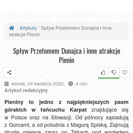
Artykuły
Spływ Przełomem Dunajca i inne
atrakcje Pienin
Spływ Przełomem Dunajca i inne atrakcje
Pienin
wtorek, 04 kwietnia 2023
4 min.
Artykuł redakcyjny
Pieniny to jedno z najpiękniejszych pasm
znajdujące się
górskich w łańcuchu Karpat
w Polsce oraz na Słowacji. Od północy sąsiadują
z Gorcami, a od południa z Magurą Spiską. Zajmują
drugie miejsce zaraz po Tatrach pod względem