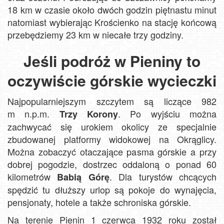
18 km w czasie około dwóch godzin piętnastu minut
natomiast wybierając Krościenko na stację końcową
przebędziemy 23 km w niecałe trzy godziny.
Jeśli podróż w Pieniny to
oczywiście górskie wycieczki
Najpopularniejszym szczytem są liczące 982
m n.p.m.
. Po wyjściu można
Trzy Korony
zachwycać się urokiem okolicy ze specjalnie
zbudowanej platformy widokowej na Okrąglicy.
Można zobaczyć otaczające pasma górskie a przy
dobrej pogodzie, dostrzec oddaloną o ponad 60
kilometrów
. Dla turystów chcących
Babią Górę
spędzić tu dłuższy urlop są pokoje do wynajęcia,
pensjonaty, hotele a także schroniska górskie.
Na terenie Pienin 1 czerwca 1932 roku został