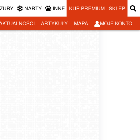
ZURY
NARTY
INNE
KUP PREMIUM - SKLEP
AKTUALNOŚCI
ARTYKUŁY
MAPA
MOJE KONTO
7 najpiękniejszych wysp świata – poznajcie
OWSHOW MUSIC FEST 2020: polski festiwal
wakacyjne raje na Ziemi
w sercu Alp
-05-15
-01-21