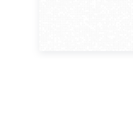
WebCamera
WebC
o serwisie
dla
zasady korzystania
ofer
polityka prywatności
gdz
regulamin zapisu do newslettera
kont
tv - kamery pogodowe
refe
premium
kan