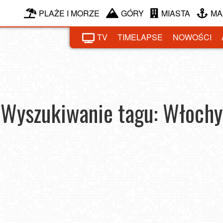
PLAŻE I MORZE
GÓRY
MIASTA
MA
TV
TIMELAPSE
NOWOŚCI
Wyszukiwanie tagu: Włochy
ypada
Narty we Włoszech 2026 - co musisz wiedzieć przed
Piece ogrodowe do pizzy ALFA Pizza Forni Italy –
SN
wyjazdem na stoki
omem?
jaki wybrać? Czym kierować się przy jego zakupie?
2026-01-10
2025
2021-06-01
2020