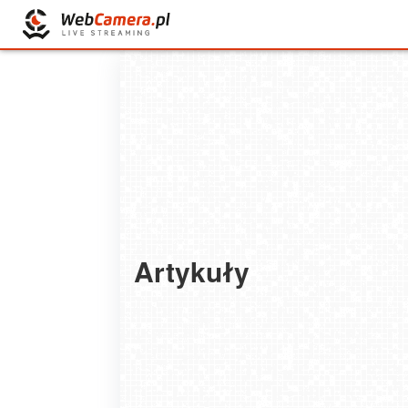
Artykuły
TOP 10 plaż Europy w 2026. Jak na ich tle w
nasz Bałtyk?
Gdzie polecieć na jesienny weekend poza d
2026-07-20
2023-10-16