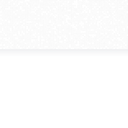
amera dla biznesu
Kontakt
WebCamera Media Sp. z o.o.
 reklamodawców
ul. św. Filipa 23/4
ta
31-150 Kraków
ie oglądać?
tel. +48 12 442 01 86
akt
rencje
webcamera@webcamera.pl
ały FAST
Redakcja