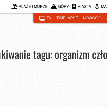
PLAŻE I MORZE
GÓRY
MIASTA
MA
TV
TIMELAPSE
NOWOŚCI
kiwanie tagu: organizm czł
ak mu
Nie daj się zimie! Jak zwiększyć odporność
i. Jak
Wzbogać dietę o antyoksydanty
organizmu zimą.
2026-02-02
2025
2022-02-09