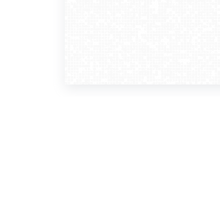
WebCamera
WebC
o serwisie
dla
zasady korzystania
ofer
polityka prywatności
gdz
regulamin zapisu do newslettera
kont
tv - kamery pogodowe
refe
premium
kan