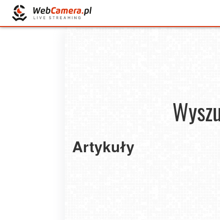
Wyszu
Artykuły
Jakie są przyczyny i objawy odwodnienia? J
5 naturalnych korzyści zdrowotnych z medytacj
zapobiegać?
wpływa na nasz umysł i ciało?
2026-02-04
2024-05-29