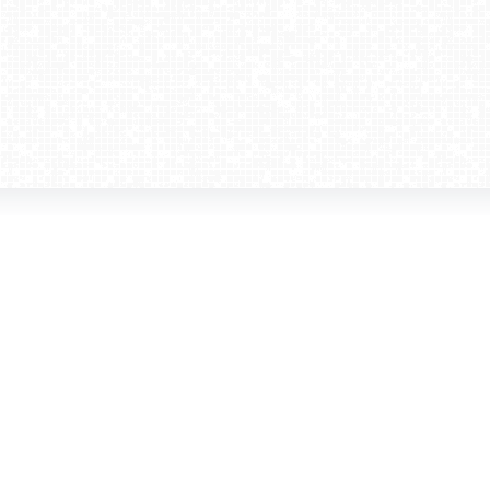
amera dla biznesu
Kontakt
WebCamera Media Sp. z o.o.
 reklamodawców
ul. św. Filipa 23/4
ta
31-150 Kraków
ie oglądać?
tel. +48 12 442 01 86
akt
rencje
webcamera@webcamera.pl
ały FAST
Redakcja