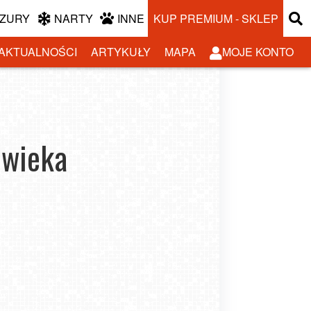
ZURY
NARTY
INNE
KUP PREMIUM - SKLEP
AKTUALNOŚCI
ARTYKUŁY
MAPA
MOJE KONTO
owieka
Bieganie zimą. Redukcja stresu i poprawa
samopoczucia psychicznego, ale czy tylko?
-02-25