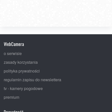
WebCamera
o serwisie
zasady korzystania
polityka prywatności
regulamin zapisu do newslettera
tv - kamery pogodowe
premium
Prywatność