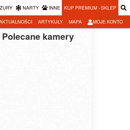
ZURY
NARTY
INNE
KUP PREMIUM - SKLEP
AKTUALNOŚCI
ARTYKUŁY
MAPA
MOJE KONTO
Polecane kamery
BINOWO - widok
CHŁOPY - widok na
ELNO - widok na
MIELNO - widok na
na plażę
kutry rybackie
plażę
promenadę NOWOŚĆ