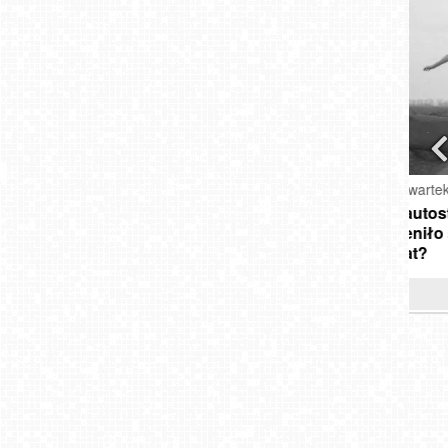
czwartek, 06 sierpnia 2026
śr
Od autostopu do tanich lotów. Jak
Eks
zmieniło się podróżowanie na przestrzeni
- al
30 lat?
przeczytaj »
JU
NIEC
Szc