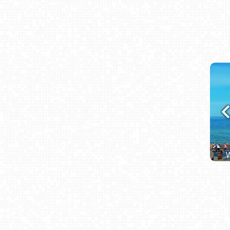
Zakopane - widok na deptak Krupówki NOWOŚĆ
W