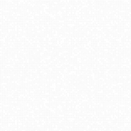
Ski Centrum Strednica Zdiar - górna stacja NOWOŚĆ