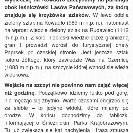
obok leśniczówki Lasów Państwowych, za którą
. W lewo odbija
znajduje się krzyżówka szlaków
zielony szlak na Kowadło (989 m n.p.m.), natomiast
na wprost wiedzie zielony szlak na Rudawiec (1112
m n.p.m.). Z kolei niebieski wiedzie przez graniczną
grań i prowadzi wprost do turystycznej chaty
Paprsek po czeskiej stronie. Jest jeszcze szlak
koloru żółtego, który zawiedzie Was na Czernicę
(1083 m n.p.m.), na szczycie której wznosi się wieża
widokowa.
Wejście na szczyt nie powinno nam zająć więcej
. Początkowo idziemy lekko pod górę,
niż godzinę
nie męcząc się zbytnio. Warto czasami obejrzeć się
za siebie – to jedyne widoki, które mijamy po
drodze. W końcu dochodzimy do tabliczki
informującej o Śnieżnickim Parku Krajobrazowym.
Tu już zwiększa się kąt nachylenia i trasa zmusza