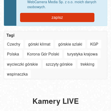
WebCamera Media Sp. z o.o. moich danych
osobowych.
zapisz
Tagi
Czechy
górski klimat
górskie szlaki
KGP
Polska
Korona Gór Polski
turystyka krajowa
wycieczki górskie
szczyty górskie
trekking
Szanowny
użytkowniku
wspinaczka
APLIKACJI
-
Jak
ZIELONA
ważne
turyści
GÓRA
zmiany
szukają
Oglądaj
-
w aplikacjach
słońca
30.
plaże,
Karpacz
Ski&Sun
widok
na
nad
Góralski
deptaki,
Kamery LIVE
-
-
na
Smart
Bałtykiem?
Festiwal
miasta
NOWOŚĆ
panorama
Świeradów
panoramę
TV,
Zobacz,
w
i
-
miasta
Zdrój
miasta
LG,
jaki
Bachledce:
góry