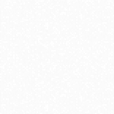
Kompleks BESKID Spytkowice - widok z górnej stacji
Kotelnica Białczańska - Remiaszów
Zwyrtlik Bukowina Tatrzańska
Zieleniec Sport Arena - Gryglówka - widok z dolnej stacji
Winterpol Karpacz Biały Jar
Lodowisko w Pszowie
Kurza Góra - Wieża Widokowa