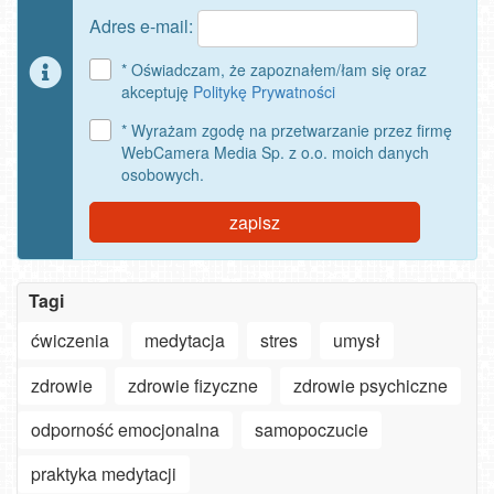
Adres e-mail:
* Oświadczam, że zapoznałem/łam się oraz
akceptuję
Politykę Prywatności
* Wyrażam zgodę na przetwarzanie przez firmę
WebCamera Media Sp. z o.o. moich danych
osobowych.
zapisz
Tagi
ćwiczenia
medytacja
stres
umysł
zdrowie
zdrowie fizyczne
zdrowie psychiczne
odporność emocjonalna
samopoczucie
Szanowny
użytkowniku
praktyka medytacji
APLIKACJI
-
Jak