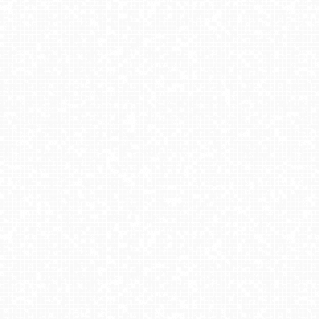
Harbutowice - Szklana Góra ski blisko Krakowa
Koziniec SKI - stacja górna
Słotwiny Arena - widok z górnej stacji
ZWARDOŃ -ski stacja dolna
UFO - ski Bukowina Tatrzańska
BUKOVINA Resort - widok na hotel, termy i spa
CZANTORIA - widok na kolej
WIEŻYCA - ski Koszałkowo