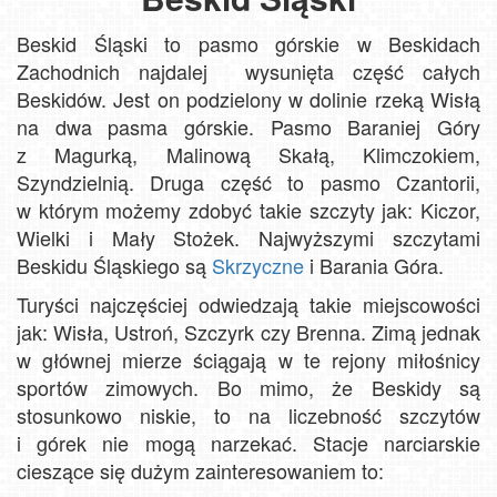
Beskid Śląski to pasmo górskie w Beskidach
Zachodnich najdalej wysunięta część całych
Beskidów. Jest on podzielony w dolinie rzeką Wisłą
na dwa pasma górskie. Pasmo Baraniej Góry
z Magurką, Malinową Skałą, Klimczokiem,
Szyndzielnią. Druga część to pasmo Czantorii,
w którym możemy zdobyć takie szczyty jak: Kiczor,
Wielki i Mały Stożek. Najwyższymi szczytami
Beskidu Śląskiego są
Skrzyczne
i Barania Góra.
Turyści najczęściej odwiedzają takie miejscowości
jak: Wisła, Ustroń, Szczyrk czy Brenna. Zimą jednak
w głównej mierze ściągają w te rejony miłośnicy
sportów zimowych. Bo mimo, że Beskidy są
stosunkowo niskie, to na liczebność szczytów
i górek nie mogą narzekać. Stacje narciarskie
cieszące się dużym zainteresowaniem to: