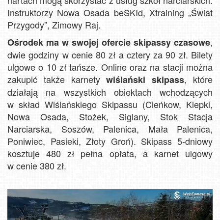
nartach mogą skorzystać z usług szkół narciarskich:
Instruktorzy Nowa Osada beSKId, Xtraining „Świat
Przygody”, Zimowy Raj.
,
Ośrodek ma w swojej ofercie skipassy czasowe
dwie godziny w cenie 80 zł a cztery za 90 zł. Bilety
ulgowe o 10 zł tańsze. Online oraz na stacji można
zakupić także karnety
, które
wiślański skipass
działają na wszystkich obiektach wchodzących
w skład Wiślańskiego Skipassu (Cieńkow, Klepki,
Nowa Osada, Stożek, Siglany, Stok Stacja
Narciarska, Soszów, Palenica, Mała Palenica,
Poniwiec, Pasieki, Złoty Groń). Skipass 5-dniowy
kosztuje 480 zł pełna opłata, a karnet ulgowy
w cenie 380 zł.