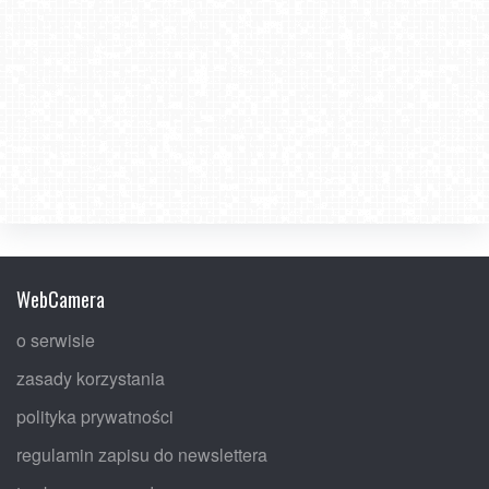
WebCamera
o serwisie
zasady korzystania
polityka prywatności
regulamin zapisu do newslettera