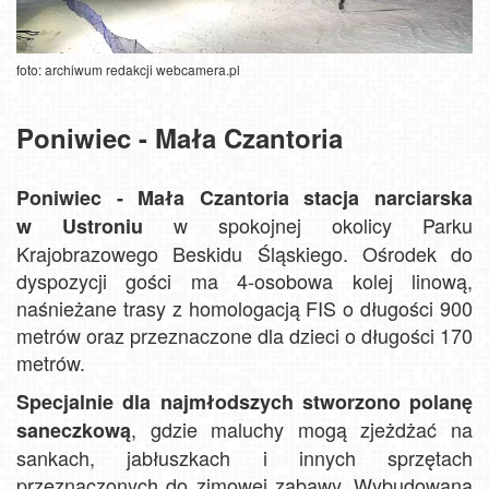
foto: archiwum redakcji webcamera.pl
Poniwiec - Mała Czantoria
Poniwiec - Mała Czantoria stacja narciarska
w spokojnej okolicy Parku
w Ustroniu
Krajobrazowego Beskidu Śląskiego. Ośrodek do
dyspozycji gości ma 4-osobowa kolej linową,
naśnieżane trasy z homologacją FIS o długości 900
metrów oraz przeznaczone dla dzieci o długości 170
metrów.
Specjalnie dla najmłodszych stworzono polanę
, gdzie maluchy mogą zjeżdżać na
saneczkową
sankach, jabłuszkach i innych sprzętach
przeznaczonych do zimowej zabawy. Wybudowana