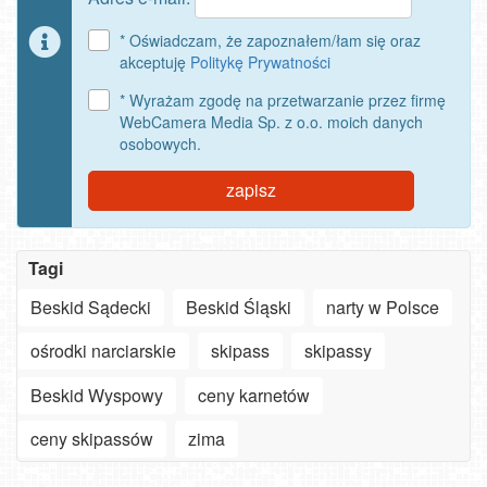
* Oświadczam, że zapoznałem/łam się oraz
akceptuję
Politykę Prywatności
* Wyrażam zgodę na przetwarzanie przez firmę
WebCamera Media Sp. z o.o. moich danych
osobowych.
zapisz
Tagi
Beskid Sądecki
Beskid Śląski
narty w Polsce
ośrodki narciarskie
skipass
skipassy
Beskid Wyspowy
ceny karnetów
Szanowny
użytkowniku
ceny skipassów
zima
APLIKACJI
-
Jak
ważne
turyści