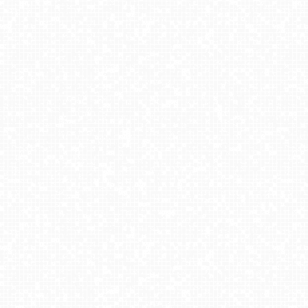
CIENIAWA - Ski
Meander Thermal&Ski Resort - widok na termy NOWOŚĆ
Rzyki - widok na dolny stok i orczyk w Czarnym Groniu
Widok na Tatry z Willi Piękne Widoki
Kompleks BESKID Spytkowice - widok z górnej stacji
Góra ŻAR - Beskid Mały
HENRYK - Ski Krynica centrum
KASINA - SKI górna stacja wyciągu