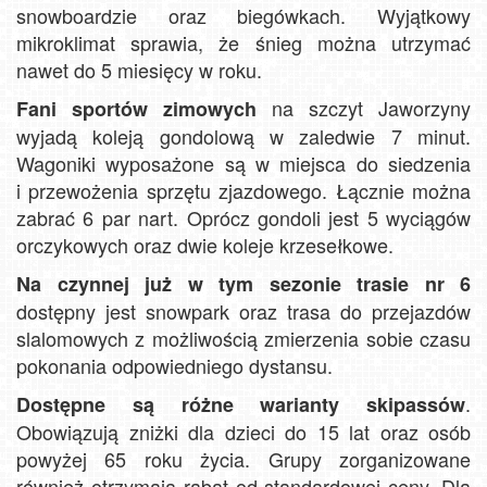
snowboardzie oraz biegówkach. Wyjątkowy
mikroklimat sprawia, że śnieg można utrzymać
nawet do 5 miesięcy w roku.
na szczyt Jaworzyny
Fani sportów zimowych
wyjadą koleją gondolową w zaledwie 7 minut.
Wagoniki wyposażone są w miejsca do siedzenia
i przewożenia sprzętu zjazdowego. Łącznie można
zabrać 6 par nart. Oprócz gondoli jest 5 wyciągów
orczykowych oraz dwie koleje krzesełkowe.
Na czynnej już w tym sezonie trasie nr 6
dostępny jest snowpark oraz trasa do przejazdów
slalomowych z możliwością zmierzenia sobie czasu
pokonania odpowiedniego dystansu.
.
Dostępne są różne warianty skipassów
Obowiązują zniżki dla dzieci do 15 lat oraz osób
powyżej 65 roku życia. Grupy zorganizowane
również otrzymają rabat od standardowej ceny. Dla