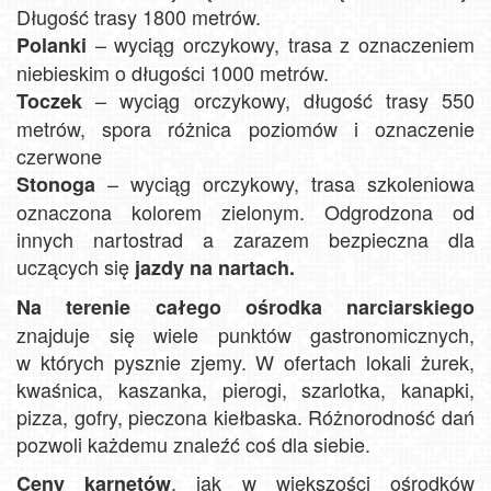
Długość trasy 1800 metrów.
– wyciąg orczykowy, trasa z oznaczeniem
Polanki
niebieskim o długości 1000 metrów.
– wyciąg orczykowy, długość trasy 550
Toczek
metrów, spora różnica poziomów i oznaczenie
czerwone
– wyciąg orczykowy, trasa szkoleniowa
Stonoga
oznaczona kolorem zielonym. Odgrodzona od
innych nartostrad a zarazem bezpieczna dla
uczących się
jazdy na nartach.
Na terenie całego ośrodka narciarskiego
znajduje się wiele punktów gastronomicznych,
w których pysznie zjemy. W ofertach lokali żurek,
kwaśnica, kaszanka, pierogi, szarlotka, kanapki,
pizza, gofry, pieczona kiełbaska. Różnorodność dań
pozwoli każdemu znaleźć coś dla siebie.
, jak w większości ośrodków
Ceny karnetów