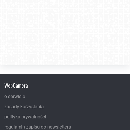
WebCamera
o serwisie
zasady korzystania
polityka prywatności
regulamin zapisu do newslettera