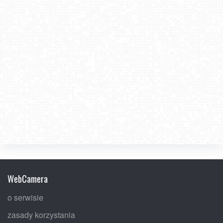
WebCamera
o serwisie
zasady korzystania