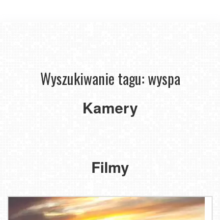
Wyszukiwanie tagu: wyspa
ŚWINOUJŚCIE
-
widok
Kamery
MIĘDZYZDROJE
na
-
plaże
widok
i
panoramiczny
morze
Filmy