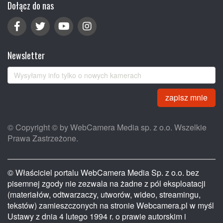
Dołącz do nas
Newsletter
zapisz mnie
© Copyright © by WebCamera Media sp. z o.o. Wszelkie
Prawa Zastrzeżone.
© Właściciel portalu WebCamera Media Sp. z o.o. bez
pisemnej zgody nie zezwala na żadne z pól eksploatacji
(materiałów, odtwarzaczy, utworów, wideo, streamingu,
tekstów) zamieszczonych na stronie Webcamera.pl w myśl
Ustawy z dnia 4 lutego 1994 r. o prawie autorskim i