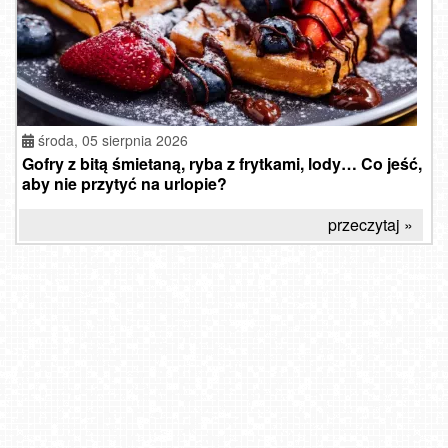
środa, 05 sierpnia 2026
Gofry z bitą śmietaną, ryba z frytkami, lody… Co jeść,
aby nie przytyć na urlopie?
przeczytaj »
Solina Grupa PKL - widok z góry Jawor
DINOLANDIA - widok na Park Rozrywki w Inwałdzie
Kamienica - Bolesławów
ŁAZY - widok na plażę
Międzyzdroje - widok na plażę
Toruń - widok na Rynek Staromiejski NOWOŚĆ
Zieleniec Sport Arena - Winterpol
Ski Centrum Strednica Zdiar - stacja dolna NOWOŚĆ