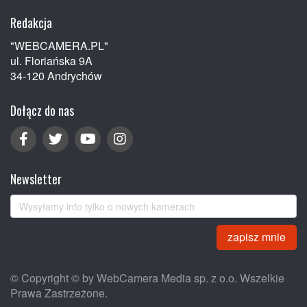
Redakcja
"WEBCAMERA.PL"
ul. Floriańska 9A
34-120 Andrychów
Dołącz do nas
Newsletter
zapisz mnie
© Copyright © by WebCamera Media sp. z o.o. Wszelkie
Prawa Zastrzeżone.