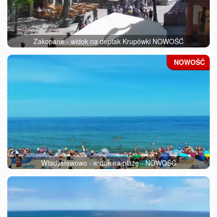
Zakopane - widok na deptak Krupówki NOWOŚĆ
Władysławowo - widok na plażę - NOWOŚĆ