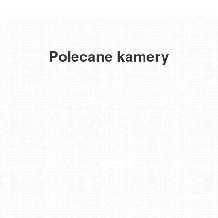
Polecane kamery
ŁEBA - widok na wydmy i plażę
ŁEBA - widok na deptak
LUBIATOWO - widok na morze
Lębork LIVE!