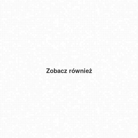
Zobacz również
Msza Św. Radlin
Laskowa-ski - widok z dolnej stacji
JELENIA GÓRA
Warszawa - Rynek Starego Miasta
Cieńków - Stacja Narciarska widok z góry
Łeba - widok na plażę
Cerkiew Grekokatolicka w Polsce - Arch. Przemysko-
Hotel BUKOVINA - Bukowina Tatrzańska
Warszawska