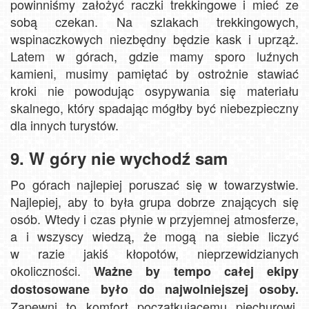
powinniśmy założyć raczki trekkingowe i mieć ze
sobą czekan. Na szlakach trekkingowych,
wspinaczkowych niezbędny będzie kask i uprząż.
Latem w górach, gdzie mamy sporo luźnych
kamieni, musimy pamiętać by ostrożnie stawiać
kroki nie powodując osypywania się materiału
skalnego, który spadając mógłby być niebezpieczny
dla innych turystów.
9. W góry nie wychodź sam
Po górach najlepiej poruszać się w towarzystwie.
Najlepiej, aby to była grupa dobrze znających się
osób. Wtedy i czas płynie w przyjemnej atmosferze,
a i wszyscy wiedzą, że mogą na siebie liczyć
w razie jakiś kłopotów, nieprzewidzianych
okoliczności.
Ważne by tempo całej ekipy
dostosowane było do najwolniejszej osoby.
Zapewni to komfort początkującemu piechurowi,