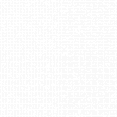
Słotwiny Arena - widok z górnej stacji
ZAMOŚĆ - widok na Rynek Wielki
Gubałówka - Zakopane
Zawoja - Mosorny Groń - Dolna Stacja
Master Ski - widok na nową kolej krzesełkową Sport
U Jędrola Stacja dolna
Białka Tatrzańska - KANIÓWKA-ski
Hotel BUKOVINA - Bukowina Tatrzańska