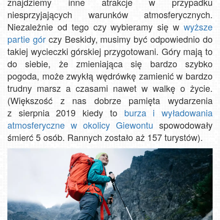
znajdziemy inne atrakcje w przypadku
niesprzyjających warunków atmosferycznych.
Niezależnie od tego czy wybieramy się w
wyższe
partie gór
czy Beskidy, musimy być odpowiednio do
takiej wycieczki górskiej przygotowani. Góry mają to
do siebie, że zmieniająca się bardzo szybko
pogoda, może zwykłą wędrówkę zamienić w bardzo
trudny marsz a czasami nawet w walkę o życie.
(Większość z nas dobrze pamięta wydarzenia
z sierpnia 2019 kiedy to
burza i wyładowania
atmosferyczne w okolicy Giewontu
spowodowały
śmierć 5 osób. Rannych zostało aż 157 turystów).