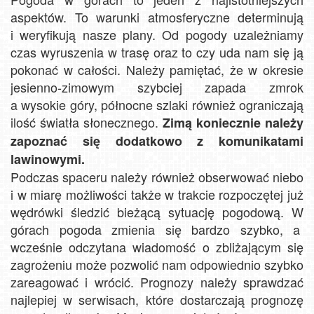
aspektów. To warunki atmosferyczne determinują
i weryfikują nasze plany. Od pogody uzależniamy
czas wyruszenia w trasę oraz to czy uda nam się ją
pokonać w całości. Należy pamiętać, że w okresie
jesienno-zimowym szybciej zapada zmrok
a wysokie góry, północne szlaki również ograniczają
ilość światła słonecznego.
Zimą koniecznie należy
zapoznać się dodatkowo z komunikatami
lawinowymi.
Podczas spaceru należy również obserwować niebo
i w miarę możliwości także w trakcie rozpoczętej już
wędrówki śledzić bieżącą sytuację pogodową. W
górach pogoda zmienia się bardzo szybko, a
wcześnie odczytana wiadomość o zbliżającym się
zagrożeniu może pozwolić nam odpowiednio szybko
zareagować i wrócić. Prognozy należy sprawdzać
najlepiej w serwisach, które dostarczają prognozę