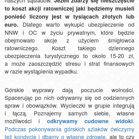
Jeżeli zdarzy się nieszczęście
to koszt akcji ratowniczej jaki będziemy musieli
ponieść liczony jest w tysiącach złotych lub
Dlatego warto wykupić ubezpieczenie od
euro.
NNW i OC w życiu prywatnym, które będzie
obejmowało akcje z użyciem śmigłowca
ratowniczego. Koszt takiego dziennego
ubezpieczenia turystycznego to około 15-20 zł,
a może zaoszczędzić stresu i strat finansowych
w razie wystąpienia wypadku.
Górskie wyprawy dają poczucie wolności.
Spacerując po nich odrywamy się od codziennych
spraw i obowiązków. Wycieczki w grupie integrują
i łączą. Poznajemy samych siebie, własne
możliwości i
.
odkrywamy cudowne widoki
Podczas pokonywania górskich szlaków ćwiczymy
też kondycję i dbamy o własne zdrowie
, ale to czy