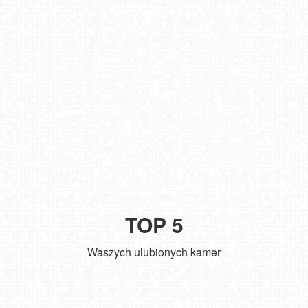
TOP 5
Waszych ulubionych kamer
Zakopane - widok na deptak Krupówki NOWOŚĆ
Władysławowo - widok na plażę - NOWOŚĆ
Kołobrzeg - widok na molo
ŁEBA - widok na wydmy i plażę
SARBINOWO - widok na plażę